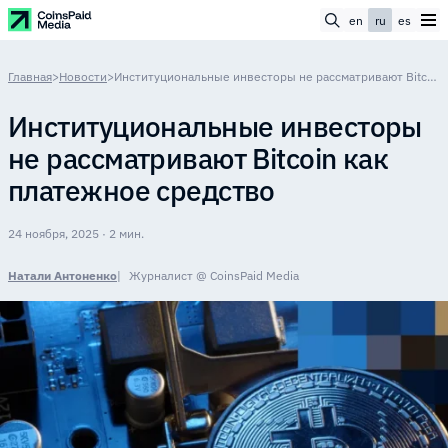
en
ru
es
Главная
>
Новости
>
Институциональные инвесторы не рассматривают Bitcoin как платежное средство
Институциональные инвесторы
не рассматривают Bitcoin как
платежное средство
24 ноября, 2025 · 2 мин.
Натали Антоненко
Журналист @ CoinsPaid Media