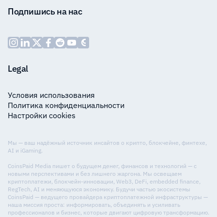
Подпишись на нас
Legal
Условия использования
Политика конфиденциальности
Настройки cookies
Мы — ваш надёжный источник инсайтов о крипто, блокчейне, финтехе,
AI и iGaming.
CoinsPaid Media пишет о будущем денег, финансов и технологий — с
новыми перспективами и без лишнего жаргона. Мы освещаем
криптоплатежи, блокчейн-инновации, Web3, DeFi, embedded finance,
RegTech, AI и меняющуюся экономику. Будучи частью экосистемы
CoinsPaid — ведущего провайдера криптоплатежной инфраструктуры —
наша миссия проста: информировать, объединять и усиливать
профессионалов и бизнес, которые двигают цифровую трансформацию.