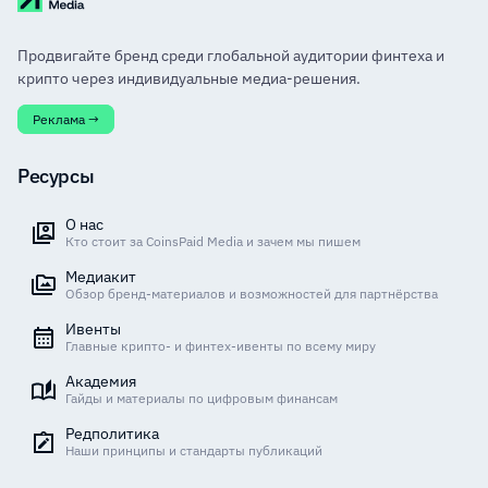
Продвигайте бренд среди глобальной аудитории финтеха и
крипто через индивидуальные медиа-решения.
Реклама →
Ресурсы
О нас
Кто стоит за CoinsPaid Media и зачем мы пишем
Медиакит
Обзор бренд-материалов и возможностей для партнёрства
Ивенты
Главные крипто- и финтех-ивенты по всему миру
Академия
Гайды и материалы по цифровым финансам
Редполитика
Наши принципы и стандарты публикаций