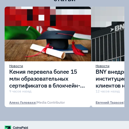
Новости
Новости
Кения перевела более 15
BNY внедрит
млн образовательных
институцио
сертификатов в блокчейн-
клиентов н
сеть Avalanche
Digital Asset
9 часов назад
12 часов назад
Алекс Головаха
|
Media Contributor
Евгений Тарасов
|