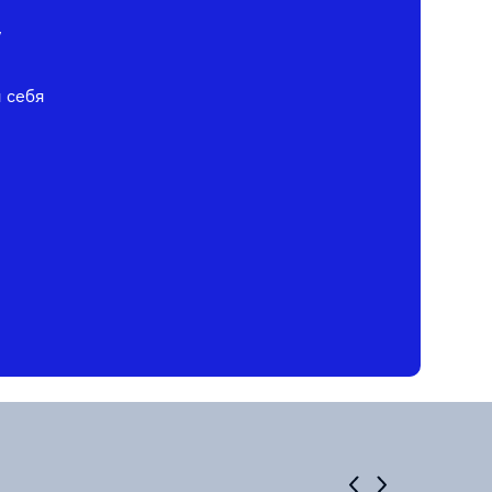
у
я себя