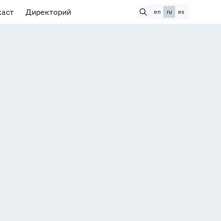
каст
Директорий
en
ru
es