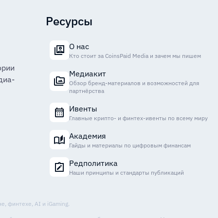
Ресурсы
О нас
Кто стоит за CoinsPaid Media и зачем мы пишем
ории
Медиакит
диа-
Обзор бренд-материалов и возможностей для
партнёрства
Ивенты
Главные крипто- и финтех-ивенты по всему миру
Академия
Гайды и материалы по цифровым финансам
Редполитика
Наши принципы и стандарты публикаций
, финтехе, AI и iGaming.