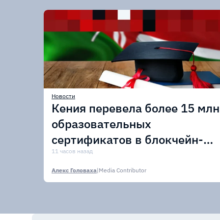
Новости
Кения перевела более 15 млн
образовательных
сертификатов в блокчейн-
сеть Avalanche
11 часов назад
Алекс Головаха
|
Media Contributor