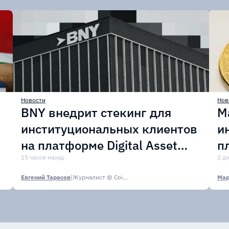
Новости
Нов
BNY внедрит стекинг для
M
институциональных клиентов
и
на платформе Digital Asset
п
Custody
15 часов назад
с
2 д
Евгений Тарасов
|
Журналист @ CoinsPaid Media
Мар