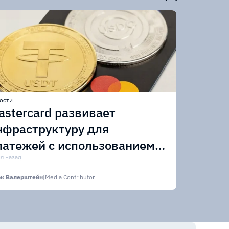
ости
astercard развивает
нфраструктуру для
латежей с использованием
тейблкоинов
ня назад
к Валерштейн
|
Media Contributor