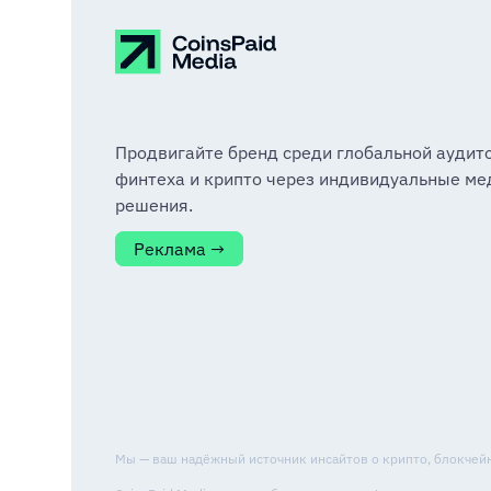
Продвигайте бренд среди глобальной аудит
финтеха и крипто через индивидуальные ме
решения.
Реклама →
Мы — ваш надёжный источник инсайтов о крипто, блокчейне