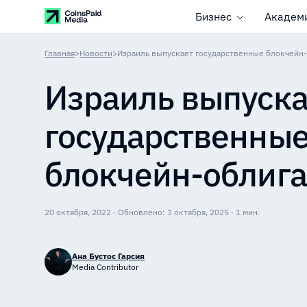
Бизнес
Академ
Главная
>
Новости
>
Израиль выпускает государственные блокчейн
Израиль выпуска
государственны
блокчейн-облиг
20 октября, 2022 · Обновлено: 3 октября, 2025 · 1 мин.
Ана Бустос Гарсия
Media Contributor