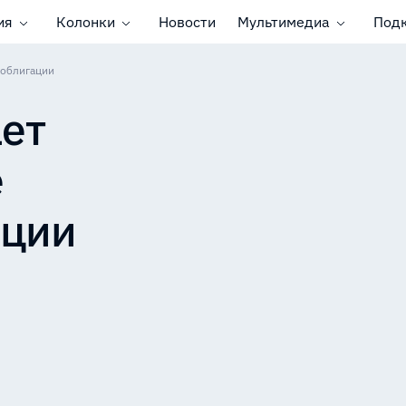
ия
Колонки
Новости
Мультимедиа
Под
-облигации
ет
е
ации