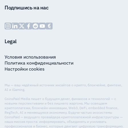
Подпишись на нас
Legal
Условия использования
Политика конфиденциальности
Настройки cookies
Мы — ваш надёжный источник инсайтов о крипто, блокчейне, финтехе,
AI и iGaming.
CoinsPaid Media пишет о будущем денег, финансов и технологий — с
новыми перспективами и без лишнего жаргона. Мы освещаем
криптоплатежи, блокчейн-инновации, Web3, DeFi, embedded finance,
RegTech, AI и меняющуюся экономику. Будучи частью экосистемы
CoinsPaid — ведущего провайдера криптоплатежной инфраструктуры —
наша миссия проста: информировать, объединять и усиливать
профессионалов и бизнес, которые двигают цифровую трансформацию.