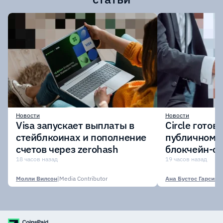
Новости
Новости
Visa запускает выплаты в
Circle готов
стейблкоинах и пополнение
публичному 
счетов через zerohash
блокчейн-се
участии кр
18 часов назад
19 часов назад
финансовых
Молли Вилсон
|
Media Contributor
Ана Бустос Гарсия
|
M