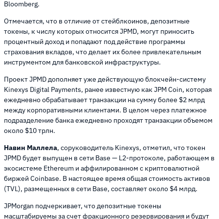
Bloomberg.
Отмечается, что в отличие от стейблкоинов, депозитные
токены, к числу которых относится JPMD, могут приносить
процентный доход и попадают под действие программы
страхования вкладов, что делает их более привлекательным
инструментом для банковской инфраструктуры.
Проект JPMD дополняет уже действующую блокчейн-систему
Kinexys Digital Payments, ранее известную как JPM Coin, которая
ежедневно обрабатывает транзакции на сумму более $2 млрд
между корпоративными клиентами. В целом через платежное
подразделение банка ежедневно проходят транзакции объемом
около $10 трлн.
Навин Маллела
, соруководитель Kinexys, отметил, что токен
JPMD будет выпущен в сети Base — L2-протоколе, работающем в
экосистеме Ethereum и аффилированном с криптовалютной
биржей Coinbase. В настоящее время общая стоимость активов
(TVL), размещенных в сети Base, составляет около $4 млрд.
JPMorgan подчеркивает, что депозитные токены
масштабируемы за счет фракционного резервирования и будут