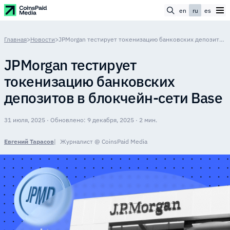
en
ru
es
Главная
>
Новости
>
JPMorgan тестирует токенизацию банковских депозитов в блокчейн-сети Base
JPMorgan тестирует
токенизацию банковских
депозитов в блокчейн-сети Base
31 июля, 2025 · Обновлено: 9 декабря, 2025 · 2 мин.
Евгений Тарасов
Журналист @ CoinsPaid Media