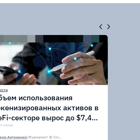
ости
бъем использования
окенизированных активов в
eFi-секторе вырос до $7,4
лрд
ня назад
али Антоненко
|
Журналист @ CoinsPaid Media