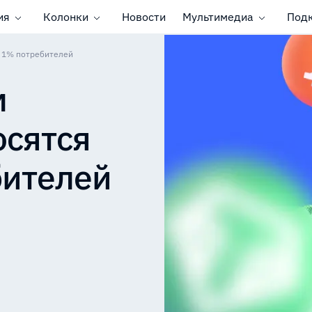
ия
Колонки
Новости
Мультимедиа
Под
е 1% потребителей
м
осятся
бителей