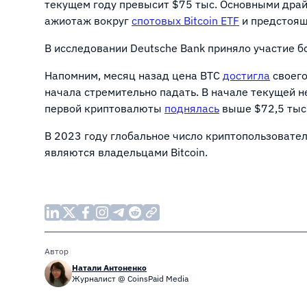
текущем году превысит $75 тыс. Основными дра
ажиотаж вокруг
спотовых Bitcoin ETF
и предстоя
В исследовании Deutsche Bank приняло участие б
Напомним, месяц назад цена BTC
достигла
своего
начала стремительно падать. В начале текущей не
первой криптовалюты
поднялась
выше $72,5 тыс
В 2023 году глобальное число криптопользовате
являются владельцами Bitcoin.
Автор
Натали Антоненко
Журналист @ CoinsPaid Media