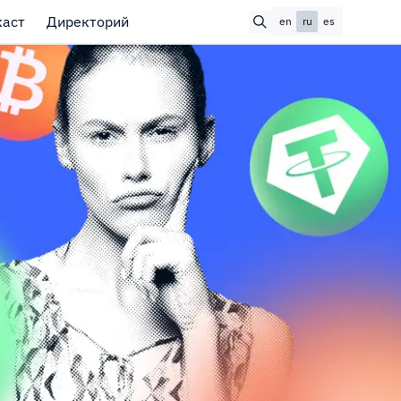
каст
Директорий
en
ru
es