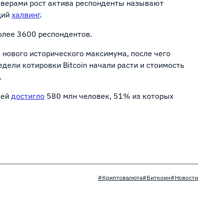
йверами рост актива респонденты называют
щий
халвинг
.
олее 3600 респондентов.
 нового исторического максимума, после чего
дели котировки Bitcoin начали расти и стоимость
.
лей
достигло
580 млн человек, 51% из которых
#Криптовалюта
#Биткоин
#Новости