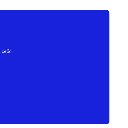
у
я себя