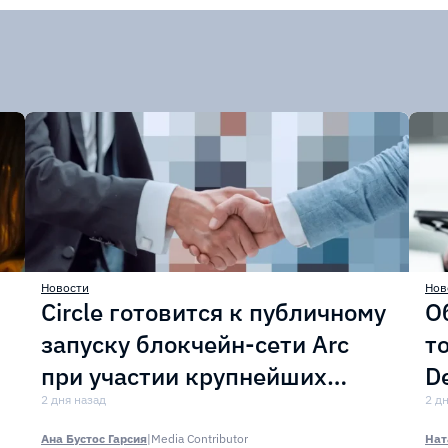
Новости
Нов
Circle готовится к публичному
О
запуску блокчейн-сети Arc
т
при участии крупнейших
D
финансовых организаций
2 дня назад
м
2 д
Ана Бустос Гарсия
|
Media Contributor
Нат