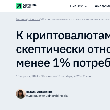
Бизнес
Академ
Главная
>
Новости
>
К криптовалютам скептически относятся мене
К криптовалюта
скептически отн
менее 1% потре
10 апреля, 2024 · Обновлено: 3 октября, 2025 · 2 мин.
Натали Антоненко
Журналист @ CoinsPaid Media