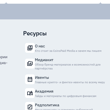
Ресурсы
О нас
Кто стоит за CoinsPaid Media и зачем мы пишем
ории
Медиакит
диа-
Обзор бренд-материалов и возможностей для
партнёрства
Ивенты
Главные крипто- и финтех-ивенты по всему миру
Академия
Гайды и материалы по цифровым финансам
Редполитика
Наши принципы и стандарты публикаций