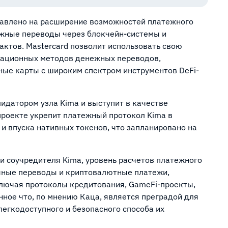
правлено на расширение возможностей платежного
ежные переводы через блокчейн-системы и
актов. Mastercard позволит использовать свою
овационных методов денежных переводов,
ные карты с широким спектром инструментов DeFi-
алидатором узла Kima и выступит в качестве
 проекте укрепит платежный протокол Kima в
и впуска нативных токенов, что запланировано на
 и соучредителя Kima, уровень расчетов платежного
чные переводы и криптовалютные платежи,
ключая протоколы кредитования, GameFi-проекты,
ное что, по мнению Каца, является преградой для
 легкодоступного и безопасного способа их