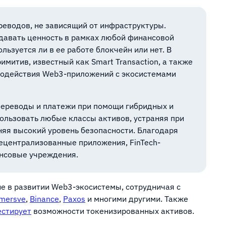
еводов, не зависящий от инфраструктуры.
давать ценность в рамках любой финансовой
льзуется ли в ее работе блокчейн или нет. В
митив, известный как Smart Transaction, а также
модействия Web3-приложений с экосистемами
переводы и платежи при помощи гибридных и
ользовать любые классы активов, устраняя при
няя высокий уровень безопасности. Благодаря
ецентрализованные приложения, FinTech-
ансовые учреждения.
е в развитии Web3-экосистемы, сотрудничая с
mersve
,
Binance
,
Paxos
и многими другими. Также
естирует
возможности токенизированных активов.