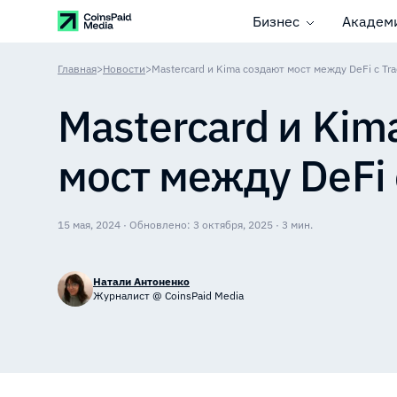
Бизнес
Академ
Главная
>
Новости
>
Mastercard и Kima создают мост между DeFi с Tra
Mastercard и Kim
мост между DeFi 
15 мая, 2024 · Обновлено: 3 октября, 2025 · 3 мин.
Натали Антоненко
Журналист @ CoinsPaid Media