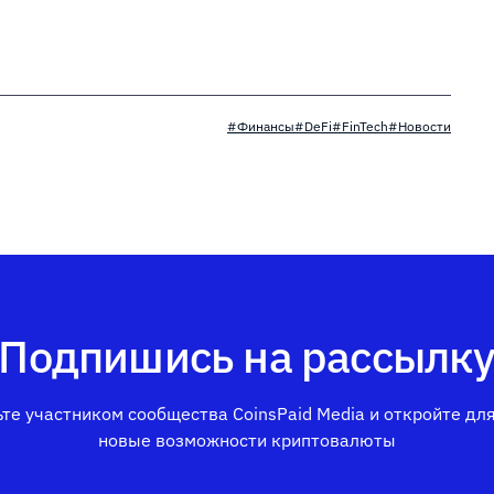
#Финансы
#DeFi
#FinTech
#Новости
Подпишись на рассылк
те участником сообщества CoinsPaid Media и откройте дл
новые возможности криптовалюты