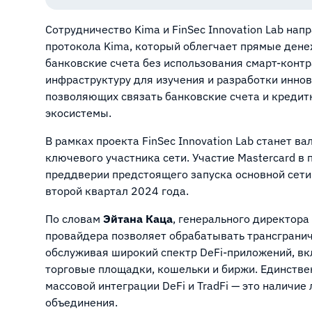
Сотрудничество Kima и FinSec Innovation Lab на
протокола Kima, который облегчает прямые ден
банковские счета без использования смарт-контр
инфраструктуру для изучения и разработки инн
позволяющих связать банковские счета и кредит
экосистемы.
В рамках проекта FinSec Innovation Lab станет в
ключевого участника сети. Участие Mastercard в
преддверии предстоящего запуска основной сети 
второй квартал 2024 года.
По словам
Эйтана Каца
, генерального директора
провайдера позволяет обрабатывать трансграни
обслуживая широкий спектр DeFi-приложений, в
торговые площадки, кошельки и биржи. Единствен
массовой интеграции DeFi и TradFi — это наличие
объединения.