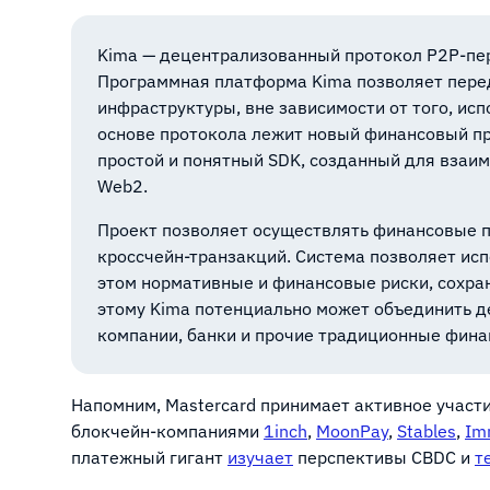
Kima — децентрализованный протокол P2P-пер
Программная платформа Kima позволяет пере
инфраструктуры, вне зависимости от того, испо
основе протокола лежит новый финансовый при
простой и понятный SDK, созданный для взаи
Web2.
Проект позволяет осуществлять финансовые 
кроссчейн-транзакций. Система позволяет исп
этом нормативные и финансовые риски, сохра
этому Kima потенциально может объединить д
компании, банки и прочие традиционные фин
Напомним, Mastercard принимает активное участи
блокчейн-компаниями
1inch
,
MoonPay
,
Stables
,
Im
платежный гигант
изучает
перспективы CBDC и
т