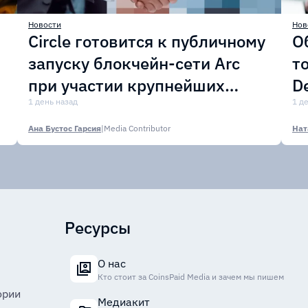
Новости
Нов
Circle готовится к публичному
О
запуску блокчейн-сети Arc
т
при участии крупнейших
D
финансовых организаций
1 день назад
м
1 д
Ана Бустос Гарсия
|
Media Contributor
Нат
Ресурсы
О нас
Кто стоит за CoinsPaid Media и зачем мы пишем
ории
Медиакит