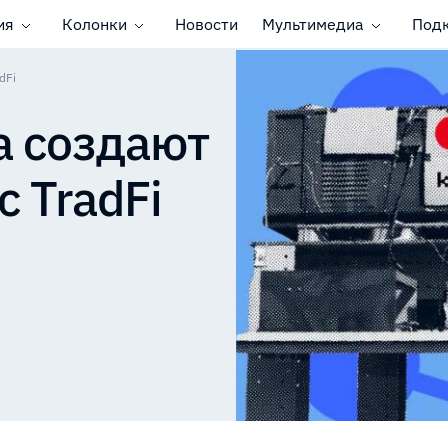
ия
Колонки
Новости
Мультимедиа
Под
dFi
a создают
с TradFi