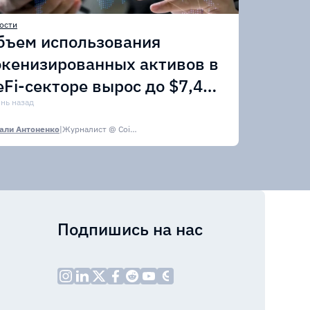
ости
бъем использования
окенизированных активов в
eFi-секторе вырос до $7,4
лрд
ень назад
али Антоненко
|
Журналист @ CoinsPaid Media
Подпишись на нас