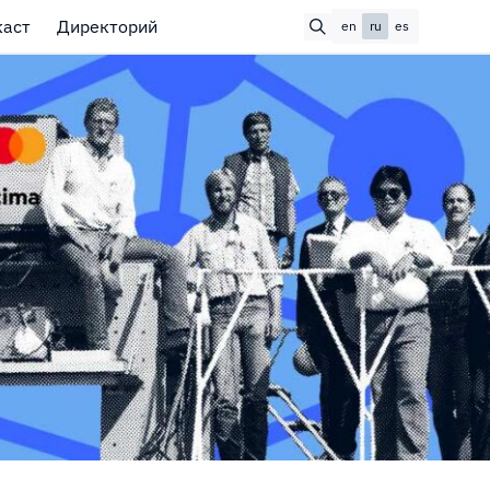
каст
Директорий
en
ru
es