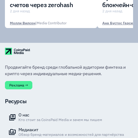
счетов через zerohash
блокчейн-се
участии кр
2 дня назад
2 дня назад
финансовых
Молли Вилсон
|
Media Contributor
Ана Бустос Гарсия
|
M
Продвигайте бренд среди глобальной аудитории финтеха и
крипто через индивидуальные медиа-решения.
Реклама →
Ресурсы
О нас
Кто стоит за CoinsPaid Media и зачем мы пишем
Медиакит
Обзор бренд-материалов и возможностей для партнёрства