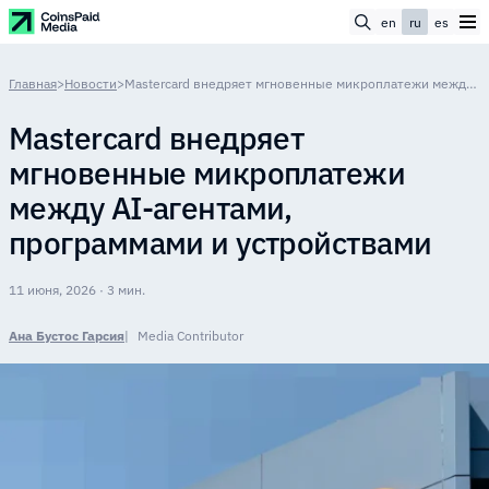
en
ru
es
Главная
>
Новости
>
Mastercard внедряет мгновенные микроплатежи между AI-агентами, программами и устройствами
Mastercard внедряет
мгновенные микроплатежи
между AI-агентами,
программами и устройствами
11 июня, 2026 · 3 мин.
Ана Бустос Гарсия
Media Contributor