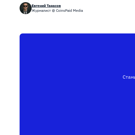
Евгений Тарасов
Журналист @ CoinsPaid Media
Стань