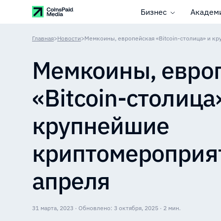
Бизнес
Академ
Главная
>
Новости
>
Мемкоины, евро
«Bitcoin-столица
крупнейшие
криптомероприя
апреля
31 марта, 2023 · Обновлено: 3 октября, 2025 · 2 мин.