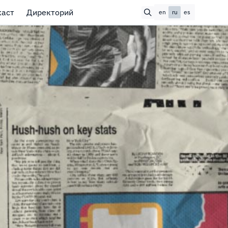
каст
Директорий
en
ru
es