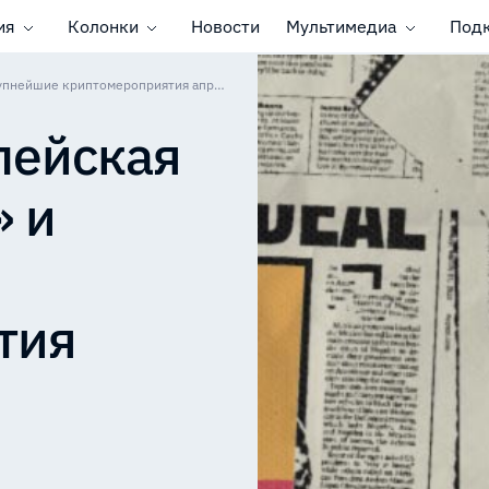
ия
Колонки
Новости
Мультимедиа
Под
Мемкоины, европейская «Bitcoin-столица» и крупнейшие криптомероприятия апреля
пейская
» и
тия