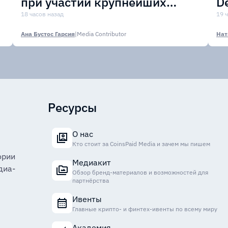
при участии крупнейших
D
финансовых организаций
18 часов назад
м
19 
Ана Бустос Гарсия
|
Media Contributor
Нат
Ресурсы
О нас
Кто стоит за CoinsPaid Media и зачем мы пишем
ории
Медиакит
диа-
Обзор бренд-материалов и возможностей для
партнёрства
Ивенты
Главные крипто- и финтех-ивенты по всему миру
Академия