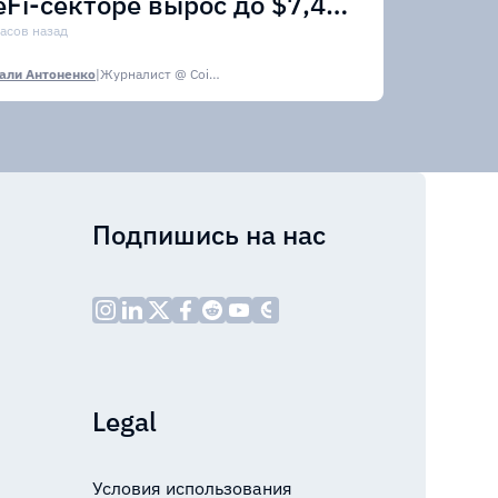
eFi-секторе вырос до $7,4
лрд
часов назад
али Антоненко
|
Журналист @ CoinsPaid Media
Подпишись на нас
Legal
Условия использования