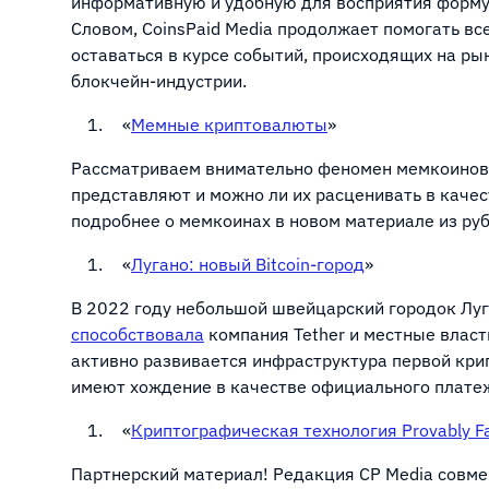
информативную и удобную для восприятия форму
Словом, CoinsPaid Media продолжает помогать в
оставаться в курсе событий, происходящих на ры
блокчейн-индустрии.
«
Мемные криптовалюты
»
Рассматриваем внимательно феномен мемкоинов 
представляют и можно ли их расценивать в каче
подробнее о мемкоинах в новом материале из р
«
Лугано: новый Bitcoin-город
»
В 2022 году небольшой швейцарский городок Луга
способствовала
компания Tether и местные власт
активно развивается инфраструктура первой кри
имеют хождение в качестве официального плат
«
Криптографическая технология Provably Fa
Партнерский материал! Редакция CP Media совме