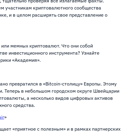
, тщательно проверяя все излагаемые факты.
сем участникам криптовалютного сообщества
нке, и в целом расширять свое представление о
или мемных криптовалют. Что они собой
стве инвестиционного инструмента? Узнайте
убрики «Академия».
но превратился в «Bitcoin-столицу» Европы. Этому
и. Теперь в небольшом городском округе Швейцарии
птовалюты, а несколько видов цифровых активов
ежного средства.
ir
»
щает «приятное с полезным» и в рамках партнерских