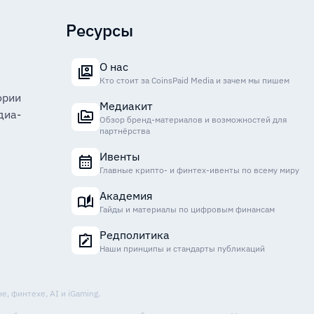
Ресурсы
О нас
Кто стоит за CoinsPaid Media и зачем мы пишем
ории
Медиакит
диа-
Обзор бренд-материалов и возможностей для
партнёрства
Ивенты
Главные крипто- и финтех-ивенты по всему миру
Академия
Гайды и материалы по цифровым финансам
Редполитика
Наши принципы и стандарты публикаций
, финтехе, AI и iGaming.