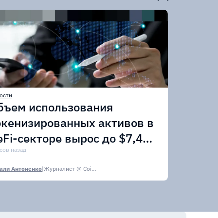
ости
бъем использования
окенизированных активов в
eFi-секторе вырос до $7,4
лрд
асов назад
али Антоненко
|
Журналист @ CoinsPaid Media