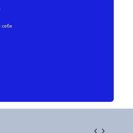
у
я себя