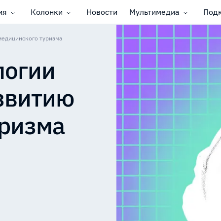
ия
Колонки
Новости
Мультимедиа
Под
медицинского туризма
логии
звитию
уризма