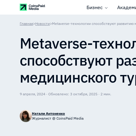
Бизнес
Академ
Главная
>
Новости
>
Metaverse-технологии способствуют развитию 
Metaverse-техно
способствуют ра
медицинского т
9 апреля, 2024 · Обновлено: 3 октября, 2025 · 2 мин.
Натали Антоненко
Журналист @ CoinsPaid Media