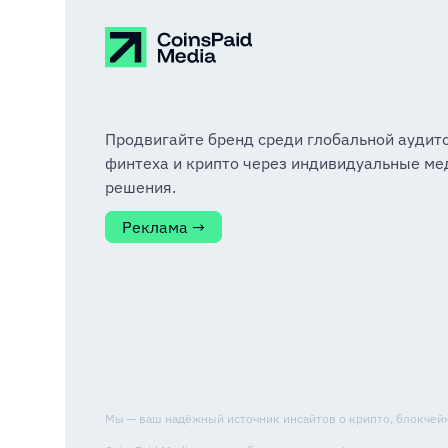
Продвигайте бренд среди глобальной аудит
финтеха и крипто через индивидуальные ме
решения.
Реклама →
Мы — ваш надёжный источник инсайтов о крипто, блокчейне