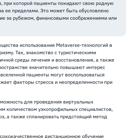
я, при которой пациенты покидают свою родную
за ее пределами. Это может быть обусловлено
ние за рубежом, финансовыми соображениями или
ущества использования Metaverse-технологий в
изму. Так, знакомство с туристическими
чной среды лечения и восстановления, а также
пространстве значительно повышают интерес
авселенной пациенты могут воспользоваться
ижает факторы стресса и неопределенности при
зможность для проведения виртуальных
шим количеством узкопрофильных специалистов,
оз, а также спланировать предстоящий метод
ысококачественное дистанционное обучение