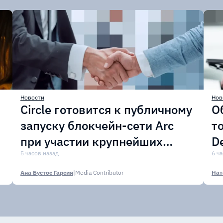
Новости
Нов
Circle готовится к публичному
О
запуску блокчейн-сети Arc
т
при участии крупнейших
D
финансовых организаций
5 часов назад
м
6 ч
Ана Бустос Гарсия
|
Media Contributor
Нат