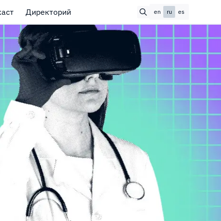
каст
Директорий
en
ru
es