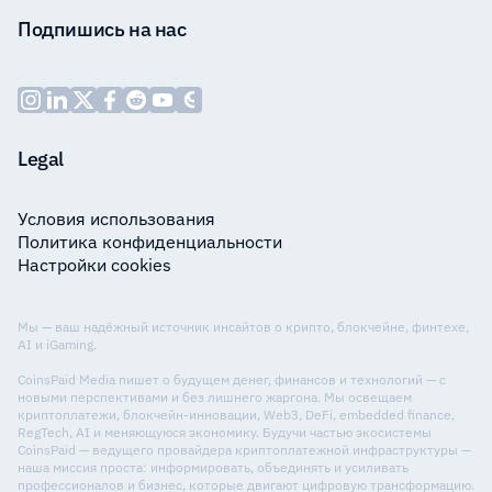
Подпишись на нас
Legal
Условия использования
Политика конфиденциальности
Настройки cookies
Мы — ваш надёжный источник инсайтов о крипто, блокчейне, финтехе,
AI и iGaming.
CoinsPaid Media пишет о будущем денег, финансов и технологий — с
новыми перспективами и без лишнего жаргона. Мы освещаем
криптоплатежи, блокчейн-инновации, Web3, DeFi, embedded finance,
RegTech, AI и меняющуюся экономику. Будучи частью экосистемы
CoinsPaid — ведущего провайдера криптоплатежной инфраструктуры —
наша миссия проста: информировать, объединять и усиливать
профессионалов и бизнес, которые двигают цифровую трансформацию.