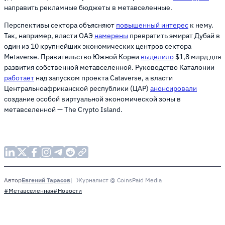
направить рекламные бюджеты в метавселенные.
Перспективы сектора объясняют
повышенный интерес
к нему.
Так, например, власти ОАЭ
намерены
превратить эмират Дубай в
один из 10 крупнейших экономических центров сектора
Metaverse. Правительство Южной Кореи
выделило
$1,8 млрд для
развития собственной метавселенной. Руководство Каталонии
работает
над запуском проекта Cataverse, а власти
Центральноафриканской республики (ЦАР)
анонсировали
создание особой виртуальной экономической зоны в
метавселенной — The Crypto Island.
Евгений Тарасов
Журналист @ CoinsPaid Media
Автор
#Метавселенная
#Новости