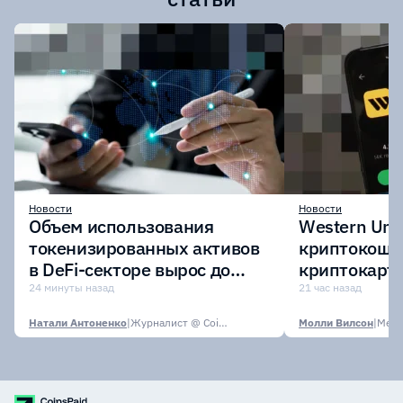
Новости
Новости
Объем использования
Western Uni
токенизированных активов
криптокоше
в DeFi-секторе вырос до
криптокарту
$7,4 млрд
стейблкоин
24 минуты назад
21 час назад
Натали Антоненко
|
Журналист @ CoinsPaid Media
Молли Вилсон
|
Media