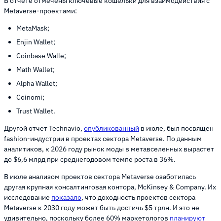
В отчете отмечены ключевые кошельки для взаимодействия с
Metaverse-проектами:
MetaMask;
Enjin Wallet;
Coinbase Walle;
Math Wallet;
Alpha Wallet;
Coinomi;
Trust Wallet.
Другой отчет Technavio,
опубликованный
в июле, был посвящен
fashion-индустрии в проектах сектора Metaverse. По данным
аналитиков, к 2026 году рынок моды в метавселенных вырастет
до $6,6 млрд при среднегодовом темпе роста в 36%.
В июле анализом проектов сектора Metaverse озаботилась
другая крупная консалтинговая контора, McKinsey & Company. Их
исследование
показало
, что доходность проектов сектора
Metaverse к 2030 году может быть достичь $5 трлн. И это не
удивительно, поскольку более 60% маркетологов
планируют