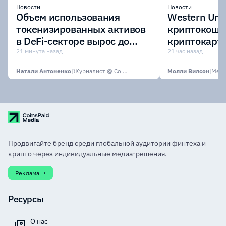
Новости
Новости
Объем использования
Western Uni
токенизированных активов
криптокоше
в DeFi-секторе вырос до
криптокарту
$7,4 млрд
стейблкоин
21 минута назад
21 час назад
Натали Антоненко
|
Журналист @ CoinsPaid Media
Молли Вилсон
|
Media
Продвигайте бренд среди глобальной аудитории финтеха и
крипто через индивидуальные медиа-решения.
Реклама →
Ресурсы
О нас