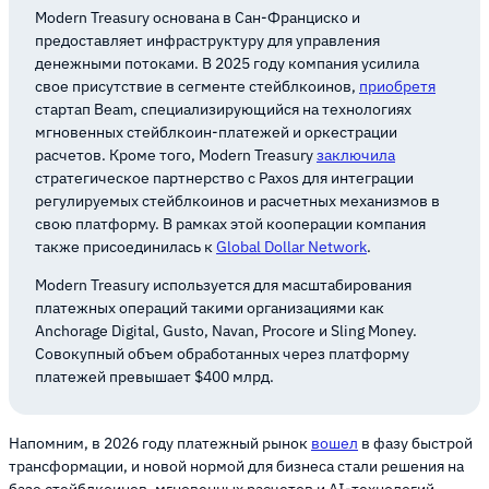
Modern Treasury основана в Сан-Франциско и
предоставляет инфраструктуру для управления
денежными потоками. В 2025 году компания усилила
свое присутствие в сегменте стейблкоинов,
приобретя
стартап Beam, специализирующийся на технологиях
мгновенных стейблкоин-платежей и оркестрации
расчетов. Кроме того, Modern Treasury
заключила
стратегическое партнерство с Paxos для интеграции
регулируемых стейблкоинов и расчетных механизмов в
свою платформу. В рамках этой кооперации компания
также присоединилась к
Global Dollar Network
.
Modern Treasury используется для масштабирования
платежных операций такими организациями как
Anchorage Digital, Gusto, Navan, Procore и Sling Money.
Совокупный объем обработанных через платформу
платежей превышает $400 млрд.
Напомним, в 2026 году платежный рынок
вошел
в фазу быстрой
трансформации, и новой нормой для бизнеса стали решения на
базе стейблкоинов, мгновенных расчетов и AI-технологий.