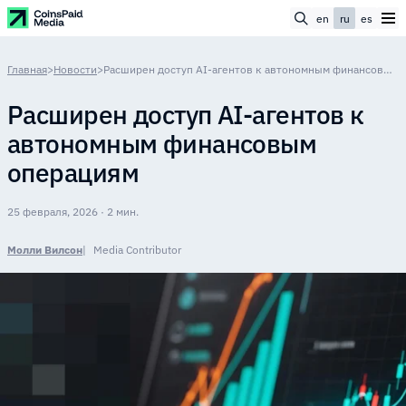
en
ru
es
Главная
>
Новости
>
Расширен доступ AI-агентов к автономным финансовым операциям
Расширен доступ AI-агентов к
автономным финансовым
операциям
25 февраля, 2026 · 2 мин.
Молли Вилсон
Media Contributor