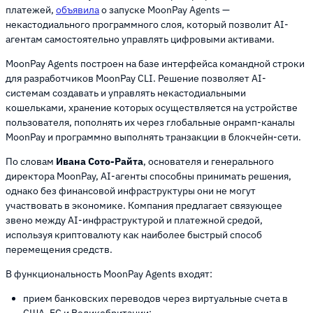
платежей,
объявила
о запуске MoonPay Agents —
некастодиального программного слоя, который позволит AI-
агентам самостоятельно управлять цифровыми активами.
MoonPay Agents построен на базе интерфейса командной строки
для разработчиков MoonPay CLI. Решение позволяет AI-
системам создавать и управлять некастодиальными
кошельками, хранение которых осуществляется на устройстве
пользователя, пополнять их через глобальные онрамп-каналы
MoonPay и программно выполнять транзакции в блокчейн-сети.
По словам
Ивана Сото-Райта
, основателя и генерального
директора MoonPay, AI-агенты способны принимать решения,
однако без финансовой инфраструктуры они не могут
участвовать в экономике. Компания предлагает связующее
звено между AI-инфраструктурой и платежной средой,
используя криптовалюту как наиболее быстрый способ
перемещения средств.
В функциональность MoonPay Agents входят:
прием банковских переводов через виртуальные счета в
США, ЕС и Великобритании;