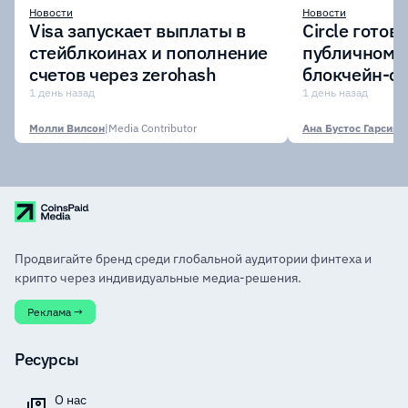
Новости
Новости
Visa запускает выплаты в
Circle готов
стейблкоинах и пополнение
публичному 
счетов через zerohash
блокчейн-се
участии кр
1 день назад
1 день назад
финансовых
Молли Вилсон
|
Media Contributor
Ана Бустос Гарсия
|
M
Продвигайте бренд среди глобальной аудитории финтеха и
крипто через индивидуальные медиа-решения.
Реклама →
Ресурсы
О нас