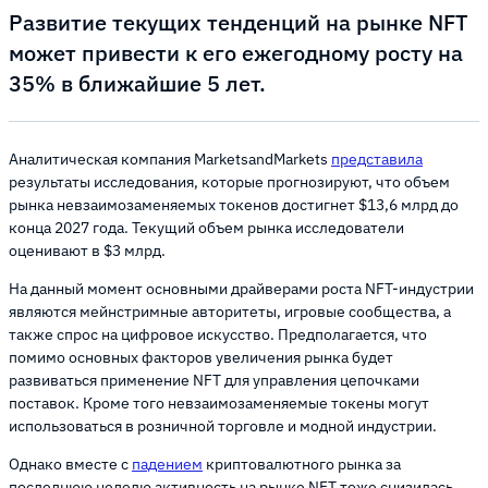
Развитие текущих тенденций на рынке NFT
может привести к его ежегодному росту на
35% в ближайшие 5 лет.
Аналитическая компания MarketsandMarkets
представила
результаты исследования, которые прогнозируют, что объем
рынка невзаимозаменяемых токенов достигнет $13,6 млрд до
конца 2027 года. Текущий объем рынка исследователи
оценивают в $3 млрд.
На данный момент основными драйверами роста NFT-индустрии
являются мейнстримные авторитеты, игровые сообщества, а
также спрос на цифровое искусство. Предполагается, что
помимо основных факторов увеличения рынка будет
развиваться применение NFT для управления цепочками
поставок. Кроме того невзаимозаменяемые токены могут
использоваться в розничной торговле и модной индустрии.
Однако вместе с
падением
криптовалютного рынка за
последнюю неделю активность на рынке NFT тоже снизилась.