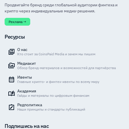
Продвигайте бренд среди глобальной аудитории финтеха и
крипто через индивидуальные медиа-решения.
Реклама →
Ресурсы
О нас
Кто стоит за CoinsPaid Media и зачем мы пишем
Медиакит
Обзор бренд-материалов и возможностей для партнёрства
Ивенты
Главные крипто- и финтех-ивенты по всему миру
Академия
Гайды и материалы по цифровым финансам
Редполитика
Наши принципы и стандарты публикаций
Подпишись на нас