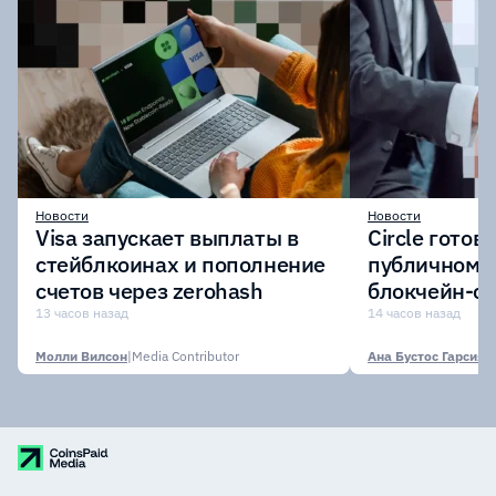
Новости
Новости
Visa запускает выплаты в
Circle готов
стейблкоинах и пополнение
публичному 
счетов через zerohash
блокчейн-се
участии кр
13 часов назад
14 часов назад
финансовых
Молли Вилсон
|
Media Contributor
Ана Бустос Гарсия
|
M