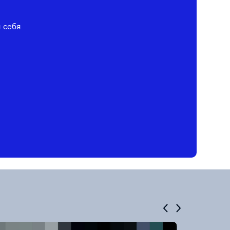
я себя