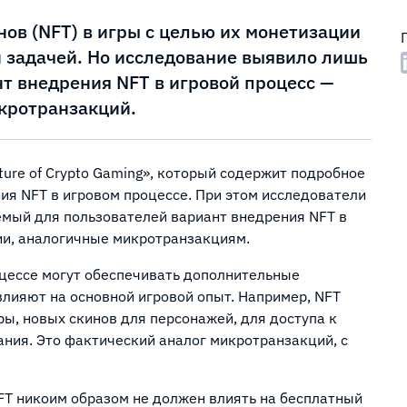
ов (NFT) в игры с целью их монетизации
й задачей. Но исследование выявило лишь
т внедрения NFT в игровой процесс —
икротранзакций.
ture of Crypto Gaming», который содержит подробное
ия NFT в игровом процессе. При этом исследователи
емый для пользователей вариант внедрения NFT в
ии, аналогичные микротранзакциям.
оцессе могут обеспечивать дополнительные
влияют на основной игровой опыт. Например, NFT
ры, новых скинов для персонажей, для доступа к
ания. Это фактический аналог микротранзакций, с
FT никоим образом не должен влиять на бесплатный