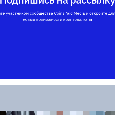
те участником сообщества CoinsPaid Media и откройте дл
новые возможности криптовалюты