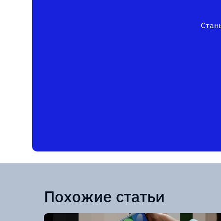
Стань
Похожие статьи