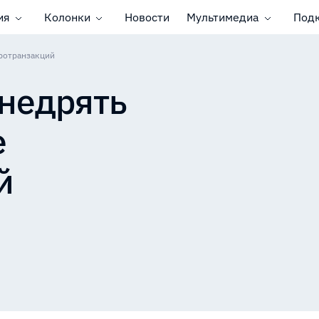
ия
Колонки
Новости
Мультимедиа
Под
кротранзакций
недрять
е
й