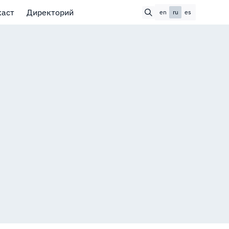
каст
Директорий
en
ru
es