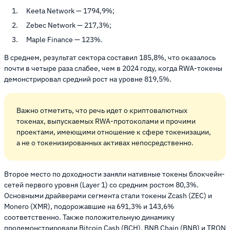
Keeta Network
—
1794,9%;
Zebec Network
—
217,3%;
Maple Finance
—
123%.
В среднем, результат сектора составил 185,8%, что оказалось
почти в четыре раза слабее, чем в 2024 году, когда RWA-токены
демонстрировал средний рост на уровне 819,5%.
Важно отметить, что речь идет о криптовалютных
токенах, выпускаемых RWA-протоколами и прочими
проектами, имеющими отношение к сфере токенизации,
а не о токенизированных активах непосредственно.
Второе место по доходности заняли нативные токены блокчейн-
сетей первого уровня (Layer 1) со средним ростом 80,3%.
Основными драйверами сегмента стали токены Zcash (ZEC) и
Monero (XMR), подорожавшие на 691,3% и 143,6%
соответственно. Также положительную динамику
продемонстрировали Bitcoin Cash (BCH), BNB Chain (BNB) и TRON