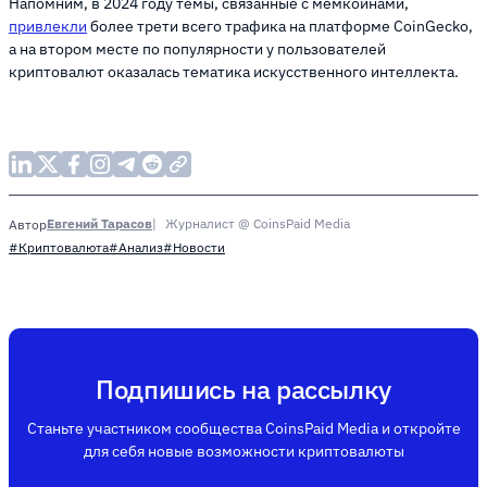
Напомним, в 2024 году темы, связанные с мемкоинами,
привлекли
более трети всего трафика на платформе CoinGecko,
а на втором месте по популярности у пользователей
криптовалют оказалась тематика искусственного интеллекта.
Евгений Тарасов
Журналист @ CoinsPaid Media
Автор
#Криптовалюта
#Анализ
#Новости
Подпишись на рассылку
Станьте участником сообщества CoinsPaid Media и откройте
для себя новые возможности криптовалюты