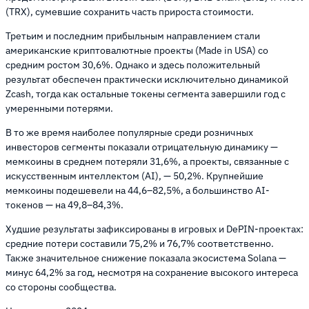
(TRX), сумевшие сохранить часть прироста стоимости.
Третьим и последним прибыльным направлением стали
американские криптовалютные проекты (Made in USA) со
средним ростом 30,6%. Однако и здесь положительный
результат обеспечен практически исключительно динамикой
Zcash, тогда как остальные токены сегмента завершили год с
умеренными потерями.
В то же время наиболее популярные среди розничных
инвесторов сегменты показали отрицательную динамику —
мемкоины в среднем потеряли 31,6%, а проекты, связанные с
искусственным интеллектом (AI),
—
50,2%. Крупнейшие
мемкоины подешевели на 44,6–82,5%, а большинство AI-
токенов
—
на 49,8–84,3%.
Худшие результаты зафиксированы в игровых и DePIN-проектах:
средние потери составили 75,2% и 76,7% соответственно.
Также значительное снижение показала экосистема Solana
—
минус 64,2% за год, несмотря на сохранение высокого интереса
со стороны сообщества.