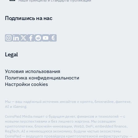
Наши принципы и стандарты публикаций
Подпишись на нас
Legal
Условия использования
Политика конфиденциальности
Настройки cookies
Мы — ваш надёжный источник инсайтов о крипто, блокчейне, финтехе,
AI и iGaming.
CoinsPaid Media пишет о будущем денег, финансов и технологий — с
новыми перспективами и без лишнего жаргона. Мы освещаем
криптоплатежи, блокчейн-инновации, Web3, DeFi, embedded finance,
RegTech, AI и меняющуюся экономику. Будучи частью экосистемы
CoinsPaid — ведущего провайдера криптоплатежной инфраструктуры —