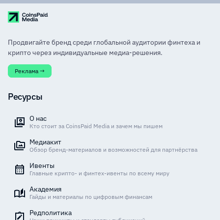
Продвигайте бренд среди глобальной аудитории финтеха и
крипто через индивидуальные медиа-решения.
Реклама →
Ресурсы
О нас
Кто стоит за CoinsPaid Media и зачем мы пишем
Медиакит
Обзор бренд-материалов и возможностей для партнёрства
Ивенты
Главные крипто- и финтех-ивенты по всему миру
Академия
Гайды и материалы по цифровым финансам
Редполитика