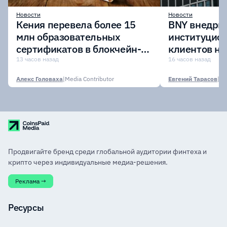
Новости
Новости
Кения перевела более 15
BNY внедрит
млн образовательных
институцио
сертификатов в блокчейн-
клиентов н
сеть Avalanche
Digital Asset
13 часов назад
16 часов назад
Алекс Головаха
|
Media Contributor
Евгений Тарасов
|
Продвигайте бренд среди глобальной аудитории финтеха и
крипто через индивидуальные медиа-решения.
Реклама →
Ресурсы