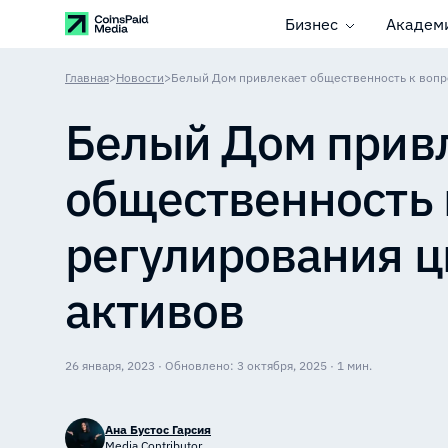
Бизнес
Академ
Главная
>
Новости
>
Белый Дом прив
общественность 
регулирования 
активов
26 января, 2023 · Обновлено: 3 октября, 2025 · 1 мин.
Ана Бустос Гарсия
Media Contributor