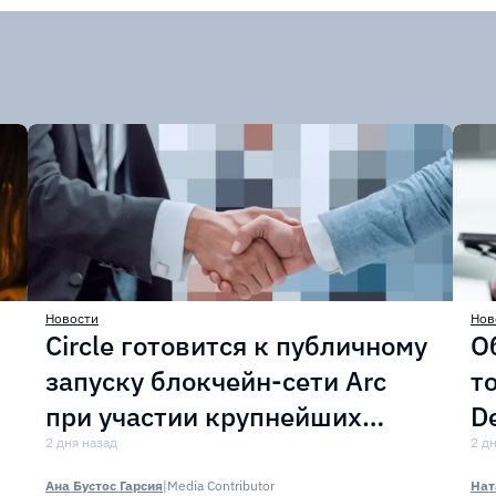
Новости
Нов
Circle готовится к публичному
О
запуску блокчейн-сети Arc
т
при участии крупнейших
D
финансовых организаций
2 дня назад
м
2 д
Ана Бустос Гарсия
|
Media Contributor
Нат