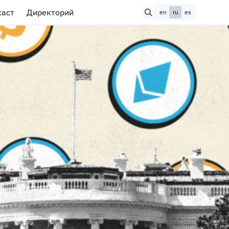
каст
Директорий
en
ru
es