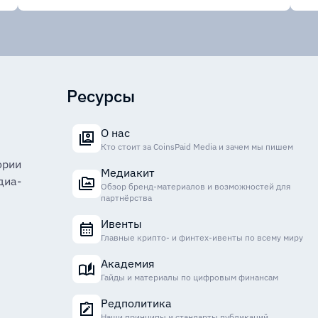
Ресурсы
О нас
Кто стоит за CoinsPaid Media и зачем мы пишем
ории
Медиакит
диа-
Обзор бренд-материалов и возможностей для
партнёрства
Ивенты
Главные крипто- и финтех-ивенты по всему миру
Академия
Гайды и материалы по цифровым финансам
Редполитика
Наши принципы и стандарты публикаций