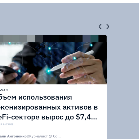
ости
бъем использования
окенизированных активов в
eFi-секторе вырос до $7,4
лрд
ня назад
али Антоненко
|
Журналист @ CoinsPaid Media