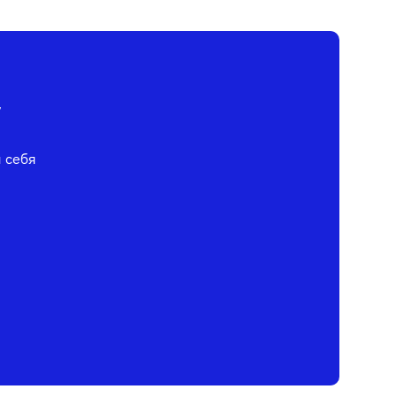
у
я себя