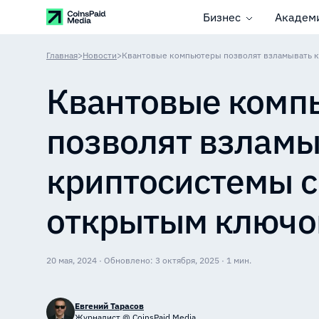
Бизнес
Академ
Главная
>
Новости
>
Квантовые компьютеры позволят взламывать 
Квантовые комп
позволят взламы
криптосистемы с
открытым ключ
20 мая, 2024 · Обновлено: 3 октября, 2025 · 1 мин.
Евгений Тарасов
Журналист @ CoinsPaid Media