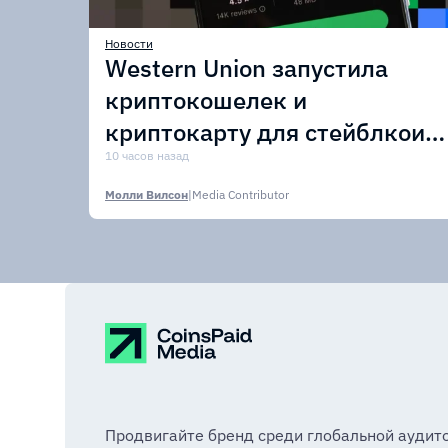
Новости
Western Union запустила
криптокошелек и
криптокарту для стейблкоин
USDPT
10 часов назад
Молли Вилсон
|
Media Contributor
Продвигайте бренд среди глобальной аудит