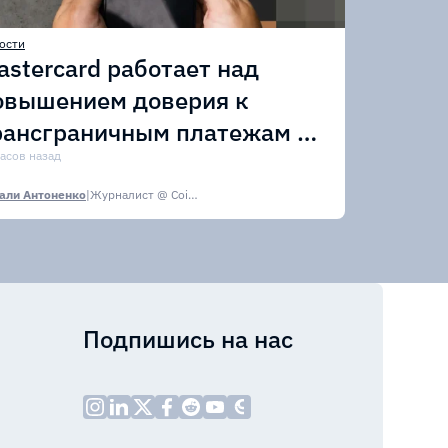
ости
astercard работает над
овышением доверия к
рансграничным платежам в
тейблкоинах
часов назад
али Антоненко
|
Журналист @ CoinsPaid Media
Подпишись на нас