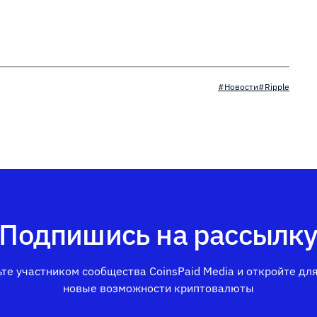
#Новости
#Ripple
Подпишись на рассылк
те участником сообщества CoinsPaid Media и откройте дл
новые возможности криптовалюты