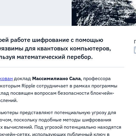
воей работе шифрование с помощью
 уязвимы для квантовых компьютеров,
льзуя математический перебор.
кован
доклад
Массимилиано Сала
, профессора
 которым Ripple сотрудничает в рамках программы
. Доклад посвящен вопросам безопасности блокчейн-
ислений.
пьютеры представляют потенциальную угрозу для
лючом, поскольку подобные методы шифрования
х вычислений. Под угрозой потенциально находятся
окчейн-сетях, использующих публичный ключ в