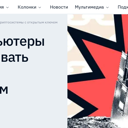
ия
Колонки
Новости
Мультимедиа
Под
криптосистемы с открытым ключом
ьютеры
вать
ом