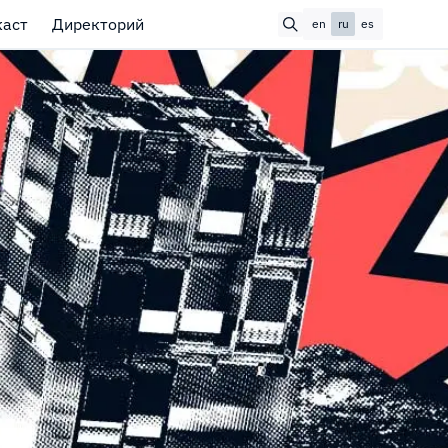
каст
Директорий
en
ru
es