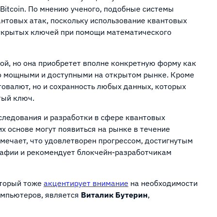
Bitcoin. По мнению ученого, подобные системы
антовых атак, поскольку использование квантовых
ткрытых ключей при помощи математического
ой, но она приобретет вполне конкретную форму как
о мощными и доступными на открытом рынке. Кроме
птовалют, но и сохранность любых данных, которых
тый ключ.
следования и разработки в сфере квантовых
их основе могут появиться на рынке в течение
тмечает, что удовлетворен прогрессом, достигнутым
рафии и рекомендует блокчейн-разработчикам
оторый тоже
акцентирует внимание
на необходимости
омпьютеров, является
Виталик Бутерин
,