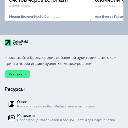
участии кр
1 день назад
1 день назад
финансовых
Молли Вилсон
|
Media Contributor
Ана Бустос Гарсия
|
M
Продвигайте бренд среди глобальной аудитории финтеха и
крипто через индивидуальные медиа-решения.
Реклама →
Ресурсы
О нас
Кто стоит за CoinsPaid Media и зачем мы пишем
Медиакит
Обзор бренд-материалов и возможностей для партнёрства