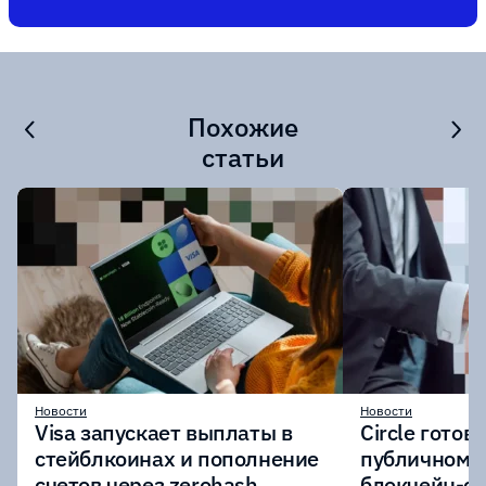
Похожие
статьи
Новости
Новости
Visa запускает выплаты в
Circle готов
стейблкоинах и пополнение
публичному 
счетов через zerohash
блокчейн-се