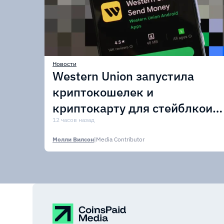
Новости
Western Union запустила
криптокошелек и
криптокарту для стейблкоин
USDPT
12 часов назад
Молли Вилсон
|
Media Contributor