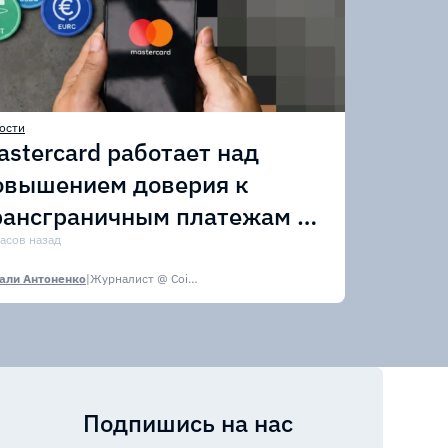
ости
astercard работает над
овышением доверия к
рансграничным платежам в
тейблкоинах
часов назад
али Антоненко
|
Журналист @ CoinsPaid Media
Подпишись на нас