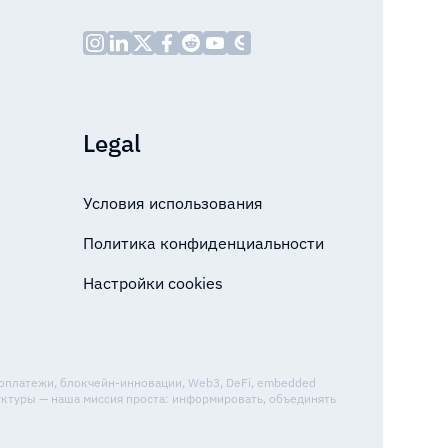
Legal
Условия использования
Политика конфиденциальности
Настройки cookies
топлатежи, блокчейн-инновации, Web3, DeFi, embedded
уктуры — наша миссия проста: информировать, объединять