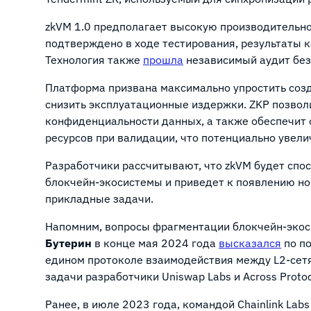
zkVM 1.0 предполагает высокую производительно
подтверждено в ходе тестирования, результаты 
Технология также
прошла
независимый аудит без
Платформа призвана максимально упростить созд
снизить эксплуатационные издержки. ZKP позвол
конфиденциальности данных, а также обеспечит
ресурсов при валидации, что потенциально увел
Разработчики рассчитывают, что zkVM будет сп
блокчейн-экосистемы и приведет к появлению н
прикладные задачи.
Напомним, вопросы фрагментации блокчейн-экос
Бутерин
в конце мая 2024 года
высказался
по по
едином протоколе взаимодействия между L2-сетя
задачи разработчики Uniswap Labs и Across Proto
Ранее, в июле 2023 года, командой Chainlink Lab