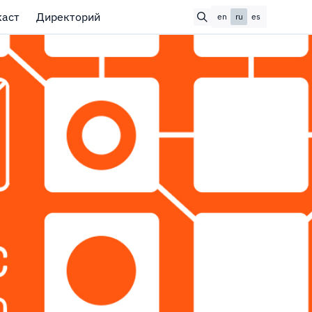
каст
Директорий
en
ru
es