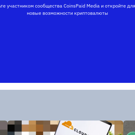
те участником сообщества CoinsPaid Media и откройте дл
новые возможности криптовалюты