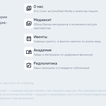
О нас
Кто стоит за CoinsPaid Media и зачем мы пишем
ории
Медиакит
диа-
Обзор бренд-материалов и возможностей для
партнёрства
Ивенты
Главные крипто- и финтех-ивенты по всему миру
Академия
Гайды и материалы по цифровым финансам
Редполитика
Наши принципы и стандарты публикаций
, финтехе, AI и iGaming.
ологий — с новыми перспективами и без лишнего жаргона. Мы освещаем крип
стью экосистемы CoinsPaid — ведущего провайдера криптоплатежной инфрастр
цифровую трансформацию.