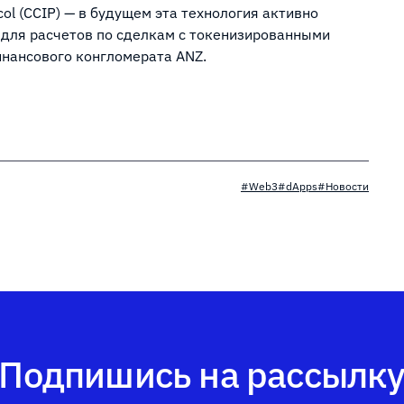
ocol (CCIP) — в будущем эта технология активно
 для расчетов по сделкам с токенизированными
нансового конгломерата ANZ.
#Web3
#dApps
#Новости
Подпишись на рассылк