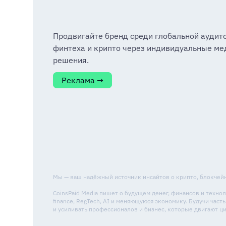
Продвигайте бренд среди глобальной аудит
финтеха и крипто через индивидуальные ме
решения.
Реклама →
Мы — ваш надёжный источник инсайтов о крипто, блокчейне
CoinsPaid Media пишет о будущем денег, финансов и техн
finance, RegTech, AI и меняющуюся экономику. Будучи ча
и усиливать профессионалов и бизнес, которые двигают 