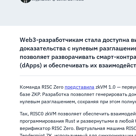
Web3-разработчикам стала доступна в
доказательства с нулевым разглашение
позволяет разворачивать смарт-конт
(dApps) и обеспечивать их взаимодейс
Команда RISC Zero
представила
zkVM 1.0 — перв
базе ZKP. Разработка позволяет генерировать до
нулевым разглашением, сохраняя при этом полн
Так, RISC0 zkVM позволяет обеспечить взаимодей
программирования Rust и развернутыми в любой 
верификатор RISC Zero. Виртуальная машина RIS
Tendermint ZK, используемый для синхронизации