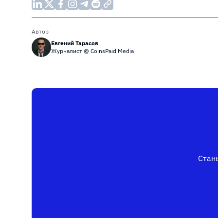
Автор
Евгений Тарасов
Журналист @ CoinsPaid Media
Стань