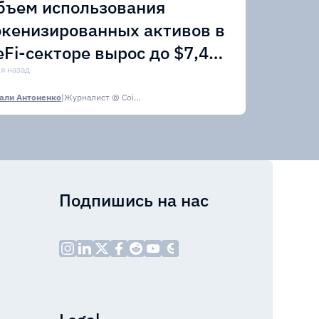
бъем использования
окенизированных активов в
eFi-секторе вырос до $7,4
лрд
ня назад
али Антоненко
|
Журналист @ CoinsPaid Media
Подпишись на нас