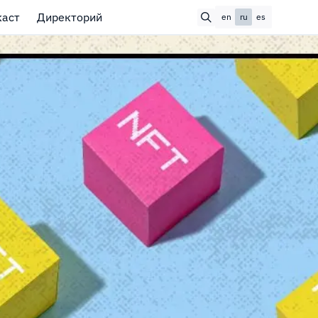
каст
Директорий
en
ru
es