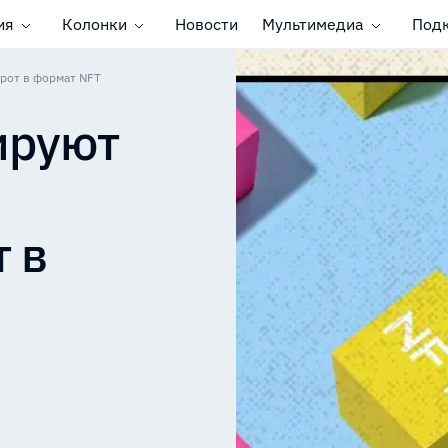
ия
Колонки
Новости
Мультимедиа
Под
рот в формат NFT
ируют
 в