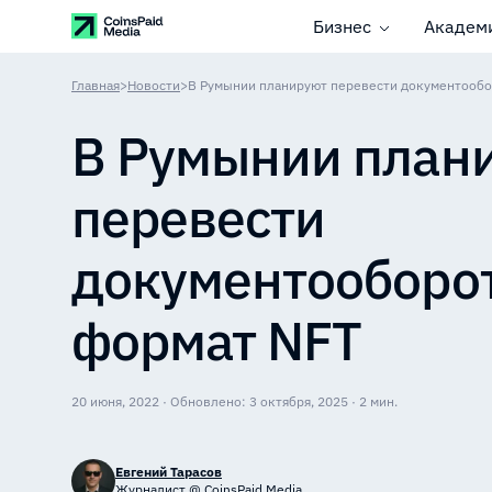
Бизнес
Академ
Главная
>
Новости
>
В Румынии планируют перевести документообо
В Румынии план
перевести
документооборот
формат NFT
20 июня, 2022 · Обновлено: 3 октября, 2025 · 2 мин.
Евгений Тарасов
Журналист @ CoinsPaid Media