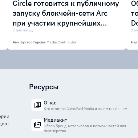
Circle готовится к публичному
О
запуску блокчейн-сети Arc
т
при участии крупнейших
D
финансовых организаций
2 дня назад
м
2 д
Ана Бустос Гарсия
|
Media Contributor
Нат
Ресурсы
О нас
Кто стоит за CoinsPaid Media и зачем мы пишем
ории
Медиакит
диа-
Обзор бренд-материалов и возможностей для
партнёрства