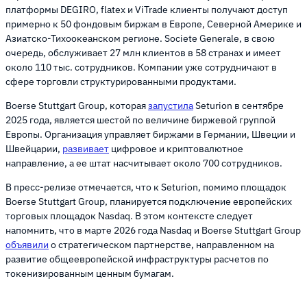
платформы DEGIRO, flatex и ViTrade клиенты получают доступ
примерно к 50 фондовым биржам в Европе, Северной Америке и
Азиатско-Тихоокеанском регионе. Societe Generale, в свою
очередь, обслуживает 27 млн клиентов в 58 странах и имеет
около 110 тыс. сотрудников. Компании уже сотрудничают в
сфере торговли структурированными продуктами.
Boerse Stuttgart Group, которая
запустила
Seturion в сентябре
2025 года, является шестой по величине биржевой группой
Европы. Организация управляет биржами в Германии, Швеции и
Швейцарии,
развивает
цифровое и криптовалютное
направление, а ее штат насчитывает около 700 сотрудников.
В пресс-релизе отмечается, что к Seturion, помимо площадок
Boerse Stuttgart Group, планируется подключение европейских
торговых площадок Nasdaq. В этом контексте следует
напомнить, что в марте 2026 года Nasdaq и Boerse Stuttgart Group
объявили
о стратегическом партнерстве, направленном на
развитие общеевропейской инфраструктуры расчетов по
токенизированным ценным бумагам.