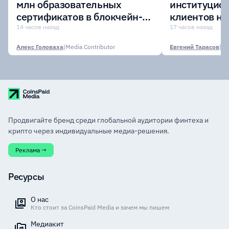
млн образовательных
институцио
сертификатов в блокчейн-
клиентов н
сеть Avalanche
Digital Asset
14 часов назад
17 часов назад
Алекс Головаха
|
Media Contributor
Евгений Тарасов
|
Продвигайте бренд среди глобальной аудитории финтеха и
крипто через индивидуальные медиа-решения.
Реклама →
Ресурсы
О нас
Кто стоит за CoinsPaid Media и зачем мы пишем
Медиакит