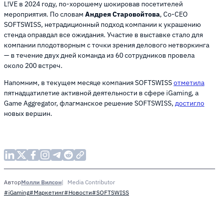
L!VE в 2024 году, по-хорошему шокировав посетителей
мероприятия. По словам
Андрея Старовойтова
, Со-CEO
SOFTSWISS, нетрадиционный подход компании к украшению
стенда оправдал все ожидания. Участие в выставке стало для
компании плодотворным с точки зрения делового нетворкинга
— в течение двух дней команда из 60 сотрудников провела
около 200 встреч.
Напомним, в текущем месяце компания SOFTSWISS
отметила
пятнадцатилетие активной деятельности в сфере iGaming, а
Game Aggregator, флагманское решение SOFTSWISS,
достигло
новых вершин.
Молли Вилсон
Media Contributor
Автор
#iGaming
#Маркетинг
#Новости
#SOFTSWISS