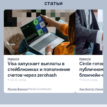
статьи
Новости
Новости
Visa запускает выплаты в
Circle готов
стейблкоинах и пополнение
публичному 
счетов через zerohash
блокчейн-се
участии кр
8 часов назад
9 часов назад
финансовых
Молли Вилсон
|
Media Contributor
Ана Бустос Гарсия
|
M