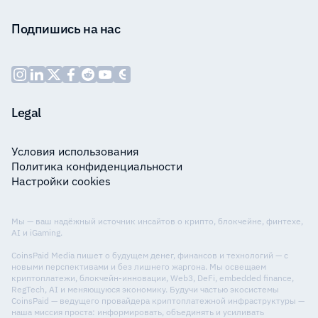
Подпишись на нас
Legal
Условия использования
Политика конфиденциальности
Настройки cookies
Мы — ваш надёжный источник инсайтов о крипто, блокчейне, финтехе,
AI и iGaming.
CoinsPaid Media пишет о будущем денег, финансов и технологий — с
новыми перспективами и без лишнего жаргона. Мы освещаем
криптоплатежи, блокчейн-инновации, Web3, DeFi, embedded finance,
RegTech, AI и меняющуюся экономику. Будучи частью экосистемы
CoinsPaid — ведущего провайдера криптоплатежной инфраструктуры —
наша миссия проста: информировать, объединять и усиливать