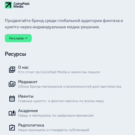
Продвигайте бренд среди глобальной аудитории финтеха и
крипто через индивидуальные медиа-решения.
Реклама →
Ресурсы
О нас
Кто стоит за CoinsPaid Media и зачем мы пишем
Медиакит
Обзор бренд-материалов и возможностей для партнёрства
Ивенты
Главные крипто- и финтех-ивенты по всему миру
Академия
Гайды и материалы по цифровым финансам
Редполитика
Наши принципы и стандарты публикаций