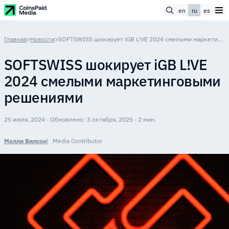
en
ru
es
Главная
>
Новости
>
SOFTSWISS шокирует iGB L!VE 2024 смелыми маркетинговыми решениями
SOFTSWISS шокирует iGB L!VE
2024 смелыми маркетинговыми
решениями
25 июля, 2024 · Обновлено: 3 октября, 2025 · 2 мин.
Молли Вилсон
Media Contributor