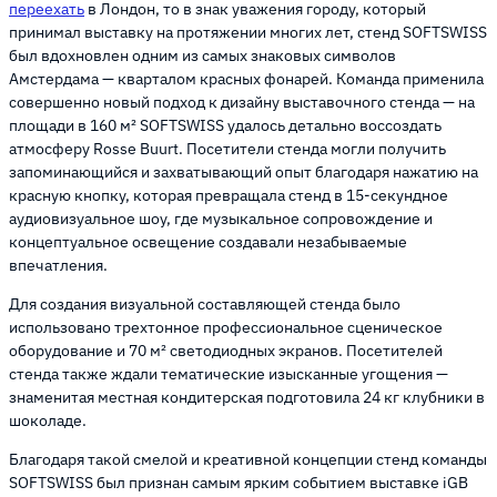
переехать
в Лондон, то в знак уважения городу, который
принимал выставку на протяжении многих лет, стенд SOFTSWISS
был вдохновлен одним из самых знаковых символов
Амстердама — кварталом красных фонарей. Команда применила
совершенно новый подход к дизайну выставочного стенда — на
площади в 160 м² SOFTSWISS удалось детально воссоздать
атмосферу Rosse Buurt. Посетители стенда могли получить
запоминающийся и захватывающий опыт благодаря нажатию на
красную кнопку, которая превращала стенд в 15-секундное
аудиовизуальное шоу, где музыкальное сопровождение и
концептуальное освещение создавали незабываемые
впечатления.
Для создания визуальной составляющей стенда было
использовано трехтонное профессиональное сценическое
оборудование и 70 м² светодиодных экранов. Посетителей
стенда также ждали тематические изысканные угощения —
знаменитая местная кондитерская подготовила 24 кг клубники в
шоколаде.
Благодаря такой смелой и креативной концепции стенд команды
SOFTSWISS был признан самым ярким событием выставке iGB