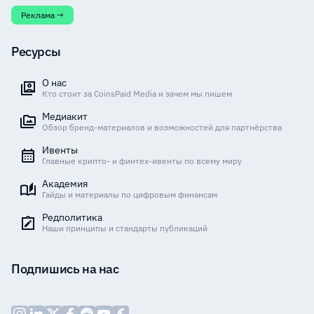
Реклама →
Ресурсы
О нас
Кто стоит за CoinsPaid Media и зачем мы пишем
Медиакит
Обзор бренд-материалов и возможностей для партнёрства
Ивенты
Главные крипто- и финтех-ивенты по всему миру
Академия
Гайды и материалы по цифровым финансам
Редполитика
Наши принципы и стандарты публикаций
Подпишись на нас