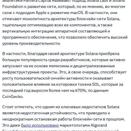
аналитики Pantera Capital называют подход Solana Labs и Solana
Foundation к развитию сети, который, по их мнению, во многом
схож с подходом Apple к развитию macOS. В частности, они
отмечают монолитность архитектуры блокчейн-сети Solana,
тщательную оптимизацию всех ее компонентов, а также
вертикальную интеграцию аппаратной составляющей и
программного обеспечения, что позволило обеспечить высокий
уровень производительности.
В частности, благодаря своей архитектуре Solana приобрела
большую популярность среди разработчиков, которые активно
запускают на ее основе мемкоины и децентрализованные
инфраструктурные проекты. Это, в свою очередь, способствует
росту пользовательской ончейн-активности и оказывает
положительное влияние на котировки токена SOL, которые за
последний год выросли более чем на 670%, по данным
CoinGecko.
Стоит отметить, что одним из ключевых недостатков Solana
является недостаточная устойчивость, что приводило к
неоднократным остановкам работы блокчейн-сети в прошлом.
Это даже
было использовано
маркетологами Algorand