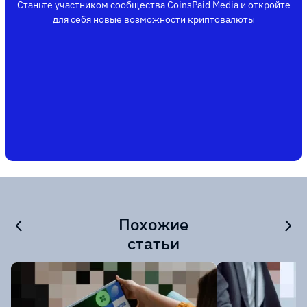
Станьте участником сообщества CoinsPaid Media и откройте
для себя новые возможности криптовалюты
Похожие
статьи