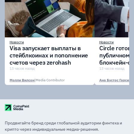
Новости
Новости
Visa запускает выплаты в
Circle готов
стейблкоинах и пополнение
публичному 
счетов через zerohash
блокчейн-се
участии кр
13 часов назад
13 часов назад
финансовых
Молли Вилсон
|
Media Contributor
Ана Бустос Гарсия
|
M
Продвигайте бренд среди глобальной аудитории финтеха и
крипто через индивидуальные медиа-решения.