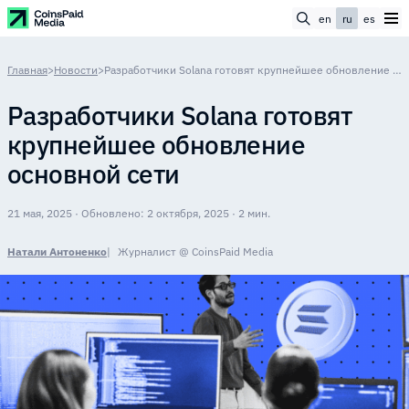
en
ru
es
Главная
>
Новости
>
Разработчики Solana готовят крупнейшее обновление основной сети
Разработчики Solana готовят
крупнейшее обновление
основной сети
21 мая, 2025 · Обновлено: 2 октября, 2025 · 2 мин.
Натали Антоненко
Журналист @ CoinsPaid Media