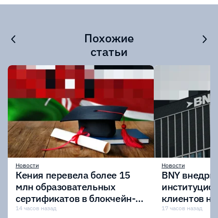
Похожие
статьи
Новости
Новости
Кения перевела более 15
BNY внедрит
млн образовательных
институцио
сертификатов в блокчейн-
клиентов н
сеть Avalanche
Digital Asset
14 часов назад
17 часов назад