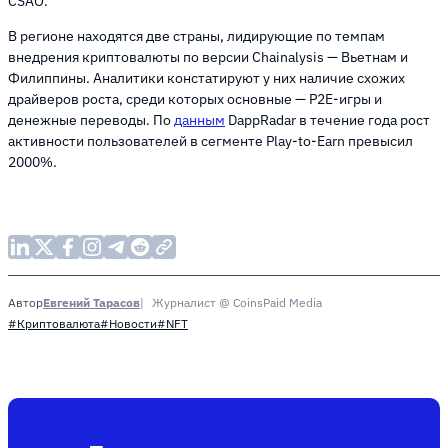
CSAO.
В регионе находятся две страны, лидирующие по темпам
внедрения криптовалюты по версии Chainalysis — Вьетнам и
Филиппины. Аналитики констатируют у них наличие схожих
драйверов роста, среди которых основные — P2E-игры и
денежные переводы. По
данным
DappRadar в течение года рост
активности пользователей в сегменте Play-to-Earn превысил
2000%.
Евгений Тарасов
Журналист @ CoinsPaid Media
Автор
#Криптовалюта
#Новости
#NFT