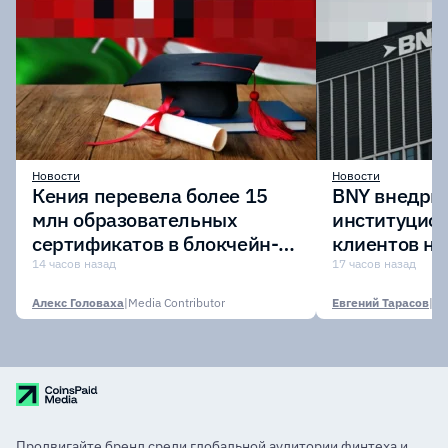
Новости
Новости
Кения перевела более 15
BNY внедрит
млн образовательных
институцио
сертификатов в блокчейн-
клиентов н
сеть Avalanche
Digital Asset
14 часов назад
17 часов назад
Алекс Головаха
|
Media Contributor
Евгений Тарасов
|
Продвигайте бренд среди глобальной аудитории финтеха и