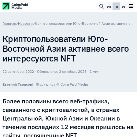
en
ru
es
Главная
>
Новости
>
Криптопользователи Юго-Восточной Азии активнее всего интересуются NFT
Криптопользователи Юго-
Восточной Азии активнее всего
интересуются NFT
22 сентября, 2022 · Обновлено: 3 октября, 2025 · 1 мин.
Евгений Тарасов
Журналист @ CoinsPaid Media
Более половины всего веб-трафика,
связанного с криптовалютой, в странах
Центральной, Южной Азии и Океании в
течение последних 12 месяцев пришлось на
сайты, посвященные NFT.