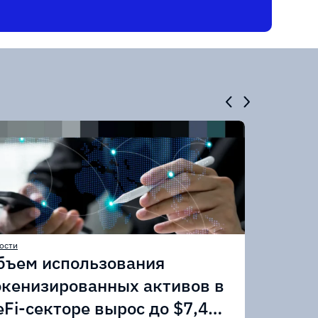
ости
бъем использования
окенизированных активов в
eFi-секторе вырос до $7,4