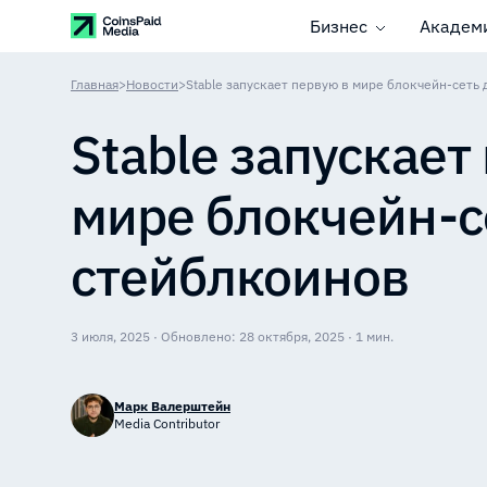
Бизнес
Академ
Главная
>
Новости
>
Stable запускает первую в мире блокчейн-сеть
Stable запускает
мире блокчейн-с
стейблкоинов
3 июля, 2025 · Обновлено: 28 октября, 2025 · 1 мин.
Марк Валерштейн
Media Contributor