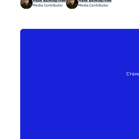
Марк Валерштейн
Марк Валерштейн
Media Contributor
Media Contributor
Стань