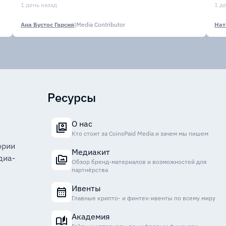
финансовых организаций
1 день назад
м
1 д
Ана Бустос Гарсия
|
Media Contributor
Нат
Ресурсы
О нас
Кто стоит за CoinsPaid Media и зачем мы пишем
ории
Медиакит
диа-
Обзор бренд-материалов и возможностей для
партнёрства
Ивенты
Главные крипто- и финтех-ивенты по всему миру
Академия