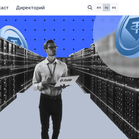
каст
Директорий
en
ru
es