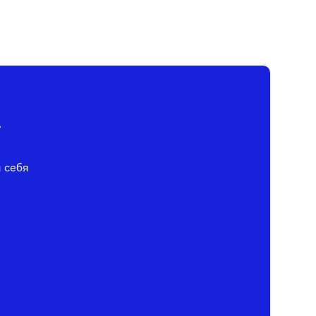
у
я себя