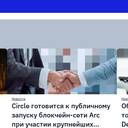
Новости
Нов
Circle готовится к публичному
О
запуску блокчейн-сети Arc
т
при участии крупнейших
D