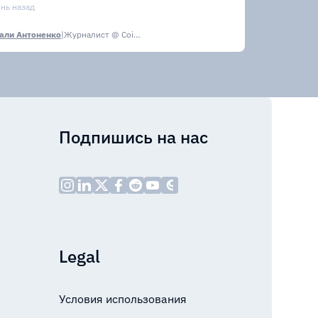
лрд
ень назад
али Антоненко
|
Журналист @ CoinsPaid Media
Подпишись на нас
Legal
Условия использования