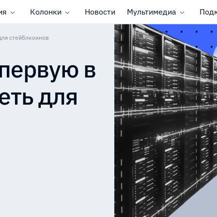
ия
Колонки
Новости
Мультимедиа
Под
 для стейблкоинов
 первую в
еть для