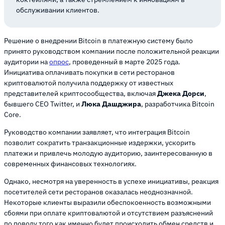
обслуживании клиентов.
Решение о внедрении Bitcoin в платежную систему было
принято руководством компании после положительной реакции
аудитории на
опрос
, проведенный в марте 2025 года.
Инициатива оплачивать покупки в сети ресторанов
криптовалютой получила поддержку от известных
представителей криптосообщества, включая
Джека Дорси
,
бывшего CEO Twitter, и
Люка Дашджира
, разработчика Bitcoin
Core.
Руководство компании заявляет, что интеграция Bitcoin
позволит сократить транзакционные издержки, ускорить
платежи и привлечь молодую аудиторию, заинтересованную в
современных финансовых технологиях.
Однако, несмотря на уверенность в успехе инициативы, реакция
посетителей сети ресторанов оказалась неоднозначной.
Некоторые клиенты выразили обеспокоенность возможными
сбоями при оплате криптовалютой и отсутствием разъяснений
по поводу того как именно будет происходить обмен средств и