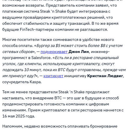
возможные возвраты. Представитель компании заявил, что
платежная система Steak ‘n Shake будет интегрирована с
ведущими провайдерами криптоплатежных решений, что
обеспечит стабильность и защиту транзакций. В то же время
будущие FinTech-партнеры компании не разглашаются.
Многие посетители также сомневаются в удобстве нового
способа оплаты. «
Бургер за $5 может стоить более $8 с учетом
сетевых сборов
», —
подчеркивает
Джон Лин
, инженер-
программист в Salesforce. «
Есть ли в ресторане специальный
уголок, где клиенты, использующие криптовалюту, смогут
подождать 10 минут, пока их BTC будут отправлены, прежде чем
им принесут еду?
», —
критикует
инициативу
Кристиан Людвиг
,
соучредитель Kaspa.
Тем не менее представители Steak ‘n Shake продолжают
настаивать, что внедрение BTC — это шаг в будущее и способ
продемонстрировать готовность компании к цифровым
изменениям. Прием криптовалют в сети ресторанов начнется с
16 мая 2025 года.
Напомним, недавно возможность оплачивать бронирование