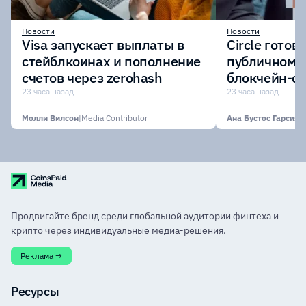
Новости
Новости
Visa запускает выплаты в
Circle готов
стейблкоинах и пополнение
публичному 
счетов через zerohash
блокчейн-се
участии кр
23 часа назад
23 часа назад
финансовых
Молли Вилсон
|
Media Contributor
Ана Бустос Гарсия
|
M
Продвигайте бренд среди глобальной аудитории финтеха и
крипто через индивидуальные медиа-решения.
Реклама →
Ресурсы