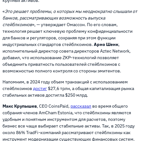
крупных активов.
«
Это решает проблемы, о которых мы неоднократно слышали от
банков, рассматривающих возможность выпуска
стейблкоинов
», — утверждает Омассон. По его словам,
технология решает ключевую проблему конфиденциальности
для банков и регуляторов, сохраняя при этом функции
индустриальных стандартов стейблкоинов.
Арно Шенк
,
исполнительный директор совета директоров Aztec Network,
добавил, что использование ZKP-технологий позволяет
объединить приватность пользователей стейблкоинов с
возможностью полного контроля со стороны эмитентов.
Напомним, в 2024 году объем транзакций с использованием
стейблкоинов
достиг
$27,6 трлн, а общая капитализация рынка
стабильных активов достигла $250 млрд.
Макс Крупышев
, CEO CoinsPaid,
рассказал
во время общего
собрания членов AmCham Estonia, что стейблкоины являются
удобным и понятным инструментом для расчетов, поэтому
бизнес все чаще выбирает стабильные активы. Так, в 2025 году
около 86% TradFi-компаний рассматривают стейблкоины как
инструмент модернизации существующих финансовых систем.