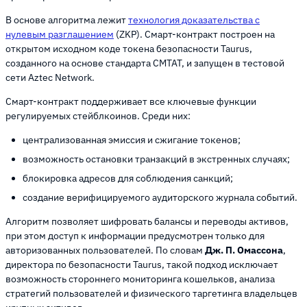
В основе алгоритма лежит
технология доказательства с
нулевым разглашением
(ZKP). Смарт-контракт построен на
открытом исходном коде токена безопасности Taurus,
созданного на основе стандарта CMTAT, и запущен в тестовой
сети Aztec Network.
Смарт-контракт поддерживает все ключевые функции
регулируемых стейблкоинов. Среди них:
централизованная эмиссия и сжигание токенов;
возможность остановки транзакций в экстренных случаях;
блокировка адресов для соблюдения санкций;
создание верифицируемого аудиторского журнала событий.
Алгоритм позволяет шифровать балансы и переводы активов,
при этом доступ к информации предусмотрен только для
авторизованных пользователей. По словам
Дж. П. Омассона
,
директора по безопасности Taurus, такой подход исключает
возможность стороннего мониторинга кошельков, анализа
стратегий пользователей и физического таргетинга владельцев