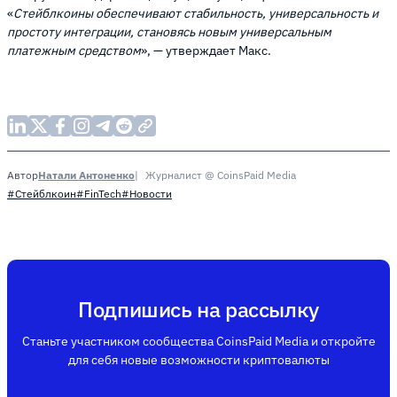
«
Стейблкоины обеспечивают стабильность, универсальность и
простоту интеграции, становясь новым универсальным
платежным средством
», — утверждает Макс.
Натали Антоненко
Журналист @ CoinsPaid Media
Автор
#Стейблкоин
#FinTech
#Новости
Подпишись на рассылку
Станьте участником сообщества CoinsPaid Media и откройте
для себя новые возможности криптовалюты