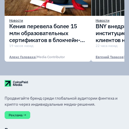
Новости
Новости
Кения перевела более 15
BNY внедрит
млн образовательных
институцио
сертификатов в блокчейн-
клиентов н
сеть Avalanche
Digital Asset
19 часов назад
22 часа назад
Алекс Головаха
|
Media Contributor
Евгений Тарасов
|
Продвигайте бренд среди глобальной аудитории финтеха и
крипто через индивидуальные медиа-решения.
Реклама →