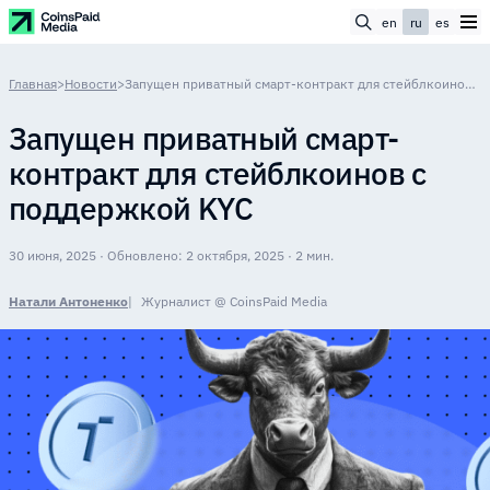
en
ru
es
Главная
>
Новости
>
Запущен приватный смарт-контракт для стейблкоинов с поддержкой KYC
Запущен приватный смарт-
контракт для стейблкоинов с
поддержкой KYC
30 июня, 2025 · Обновлено: 2 октября, 2025 · 2 мин.
Натали Антоненко
Журналист @ CoinsPaid Media