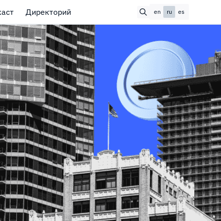
каст
Директорий
en
ru
es