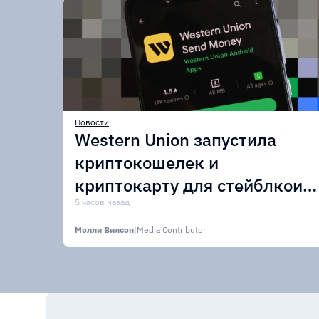
Новости
Western Union запустила
криптокошелек и
криптокарту для стейблкоин
USDPT
5 часов назад
Молли Вилсон
|
Media Contributor