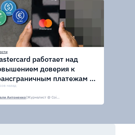
ости
astercard работает над
овышением доверия к
рансграничным платежам в
тейблкоинах
асов назад
али Антоненко
|
Журналист @ CoinsPaid Media