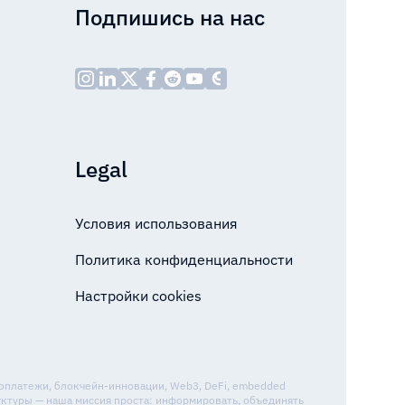
Подпишись на нас
Legal
Условия использования
Политика конфиденциальности
Настройки cookies
топлатежи, блокчейн-инновации, Web3, DeFi, embedded
уктуры — наша миссия проста: информировать, объединять