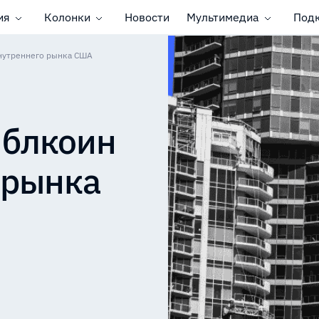
ия
Колонки
Новости
Мультимедиа
Под
внутреннего рынка США
йблкоин
 рынка