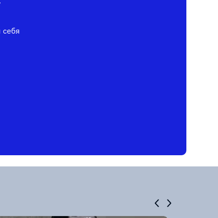
у
я себя