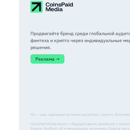
Продвигайте бренд среди глобальной аудит
финтеха и крипто через индивидуальные ме
решения.
Реклама →
Мы — ваш надёжный источник инсайтов о крипто, блокчейне
CoinsPaid Media пишет о будущем денег, финансов и техн
finance, RegTech, AI и меняющуюся экономику. Будучи ча