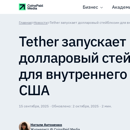
Бизнес
Академ
Главная
>
Новости
>
Tether запускает долларовый стейблкоин для 
Tether запускает
долларовый сте
для внутреннего
США
15 сентября, 2025 · Обновлено: 2 октября, 2025 · 2 мин.
Натали Антоненко
Журналист @ CoinsPaid Media