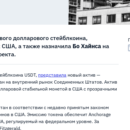
ового долларового стейблкоина,
 США, а также назначила
Бо Хайнса
на
оекта.
тейблкоина USDT,
представила
новый актив —
ан на внутренний рынок Соединенных Штатов. Актив
олларовой стабильной монетой в США с прозрачными
отан в соответствии с недавно принятым законом
оинов в США. Эмиссию токена обеспечит Anchorage
ША, регулируемый на федеральном уровне. За
itzgerald.