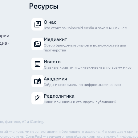
Ресурсы
О нас
Кто стоит за CoinsPaid Media и зачем мы пишем
ории
Медиакит
диа-
Обзор бренд-материалов и возможностей для
партнёрства
Ивенты
Главные крипто- и финтех-ивенты по всему миру
Академия
Гайды и материалы по цифровым финансам
Редполитика
Наши принципы и стандарты публикаций
, финтехе, AI и iGaming.
ологий — с новыми перспективами и без лишнего жаргона. Мы освещаем крип
стью экосистемы CoinsPaid — ведущего провайдера криптоплатежной инфрастр