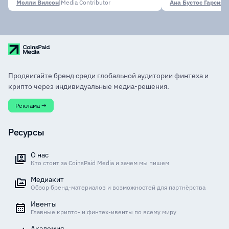
Молли Вилсон
|
Media Contributor
Ана Бустос Гарсия
|
M
Продвигайте бренд среди глобальной аудитории финтеха и
крипто через индивидуальные медиа-решения.
Реклама →
Ресурсы
О нас
Кто стоит за CoinsPaid Media и зачем мы пишем
Медиакит
Обзор бренд-материалов и возможностей для партнёрства
Ивенты
Главные крипто- и финтех-ивенты по всему миру
Академия