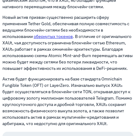
физическим золотом, что и XAUt, но обладает функцией
нативного перемещения между блокчейн-сетями.
Новый актив призван существенно расширить сферу
применения Tether Gold, обеспечивая полную совместимость с
ведущими блокчейн-сетями без необходимости в
использовании
обернутых токенов
. В отличие от оригинального
XAUt, чья доступность ограничена блокчейн-сетью Ethereum,
XAUt₀ работает в рамках омничейн-архитектуры. Благодаря
использованию схемы Atomic Mint-and-Burn перемещать активы
можно будет между сетями без потери ликвидности, что
повышает эффективность их использования в DeFi-решениях.
Актив будет функционировать на базе стандарта Omnichain
Fungible Token (OFT) от LayerZero. Изначально выпуск XAUt₀
будет осуществляться в блокчейн-сети TON, открывая доступ к
цифровому золоту миллионам пользователей Telegram. Помимо
круглосуточного доступа и дробной торговли, XAUt₀ сохранит
возможность физического выкупа золота, а также позволит
использовать актив в рамках мультичейн-кредитования и
арбитража, что недоступно для оригинального XAUt.