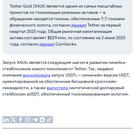
Tether Gold (XAUt) является одним из самых масштабных
проектов по токенизации реальных активов — в
обращении находятся токены, обеспеченные 7,7 тоннами
физического золота, согласно
данным
Tether за первый
квартал 2025 года. Общая рыночная капитализация
актива составляет $829 млн, по состоянию на 3 июня 2025
года, согласно
данным
CoinGecko.
Запуск XAUt₀ является следующим шагом в развитии линейки
стейблкоинов нового поколения от Tether. Так, недавно
компания
анонсировала
запуск USDT₀ — омничейн-версии USDT,
ориентированной на обеспечение бесшовной кроссчейн-
ликвидности, а также
выпустила
синтетический долларовый
стейблкоин aUSDT, обеспеченный токенизированным золотом.