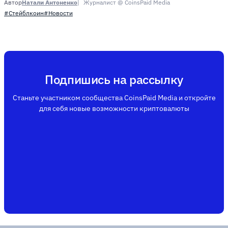
Натали Антоненко
Журналист @ CoinsPaid Media
Автор
#Стейблкоин
#Новости
Подпишись на рассылку
Станьте участником сообщества CoinsPaid Media и откройте
для себя новые возможности криптовалюты