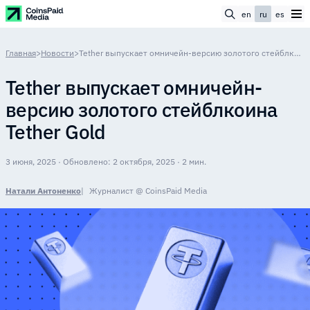
en
ru
es
Главная
>
Новости
>
Tether выпускает омничейн-версию золотого стейблкоина Tether Gold
Tether выпускает омничейн-
версию золотого стейблкоина
Tether Gold
3 июня, 2025 · Обновлено: 2 октября, 2025 · 2 мин.
Натали Антоненко
Журналист @ CoinsPaid Media