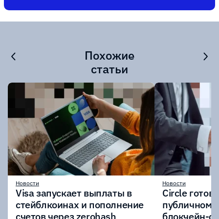
Похожие
статьи
Новости
Новости
Visa запускает выплаты в
Circle готов
стейблкоинах и пополнение
публичному 
счетов через zerohash
блокчейн-се