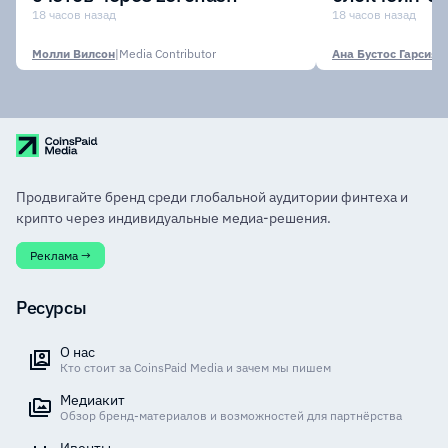
участии кр
18 часов назад
18 часов назад
финансовых
Молли Вилсон
|
Media Contributor
Ана Бустос Гарсия
|
M
Продвигайте бренд среди глобальной аудитории финтеха и
крипто через индивидуальные медиа-решения.
Реклама →
Ресурсы
О нас
Кто стоит за CoinsPaid Media и зачем мы пишем
Медиакит
Обзор бренд-материалов и возможностей для партнёрства