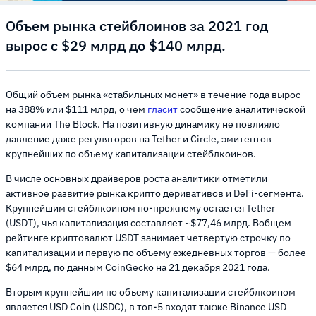
Объем рынка стейблоинов за 2021 год
вырос с $29 млрд до $140 млрд.
Общий объем рынка «стабильных монет» в течение года вырос
на 388% или $111 млрд, о чем
гласит
сообщение аналитической
компании The Block. На позитивную динамику не повлияло
давление даже регуляторов на Tether и Circle, эмитентов
крупнейших по объему капитализации стейблкоинов.
В числе основных драйверов роста аналитики отметили
активное развитие рынка крипто деривативов и DeFi-сегмента.
Крупнейшим стейблкоином по-прежнему остается Tether
(USDT), чья капитализация составляет ~$77,46 млрд. Вобщем
рейтинге криптовалют USDT занимает четвертую строчку по
капитализации и первую по объему ежедневных торгов — более
$64 млрд, по данным CoinGecko на 21 декабря 2021 года.
Вторым крупнейшим по объему капитализации стейблкоином
является USD Coin (USDC), в топ-5 входят также Binance USD