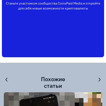
Станьте участником сообщества CoinsPaid Media и откройте
для себя новые возможности криптовалюты
Похожие
статьи