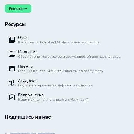
Реклама →
Ресурсы
О нас
Кто стоит за CoinsPaid Media и зачем мы пишем
Медиакит
Обзор бренд-материалов и возможностей для партнёрства
Ивенты
Главные крипто- и финтех-ивенты по всему миру
Академия
Гайды и материалы по цифровым финансам
Редполитика
Наши принципы и стандарты публикаций
Подпишись на нас