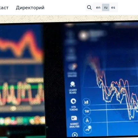
каст
Директорий
en
ru
es