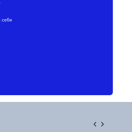
у
я себя