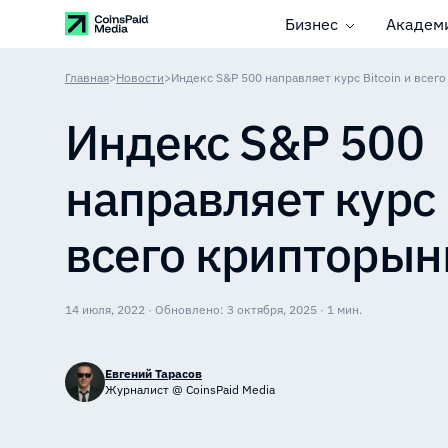
Бизнес
Академ
Главная
>
Новости
>
Индекс S&P 500 направляет курс Bitcoin и всег
Индекс S&P 500
направляет курс 
всего крипторын
14 июля, 2022 · Обновлено: 3 октября, 2025 · 1 мин.
Евгений Тарасов
Журналист @ CoinsPaid Media