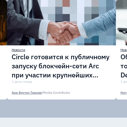
Новости
Нов
Circle готовится к публичному
О
запуску блокчейн-сети Arc
т
при участии крупнейших
D
финансовых организаций
1 день назад
м
1 д
Ана Бустос Гарсия
|
Media Contributor
Нат