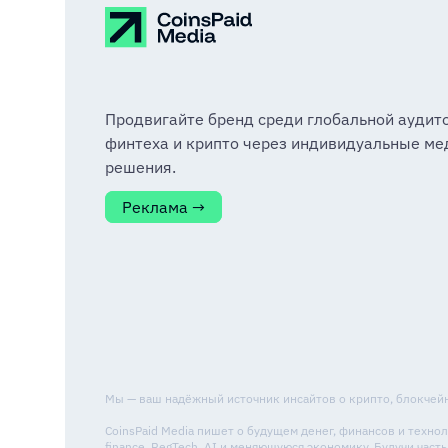
Продвигайте бренд среди глобальной аудит
финтеха и крипто через индивидуальные ме
решения.
Реклама →
Мы — ваш надёжный источник инсайтов о крипто, блокчейне
CoinsPaid Media пишет о будущем денег, финансов и техн
finance, RegTech, AI и меняющуюся экономику. Будучи ча