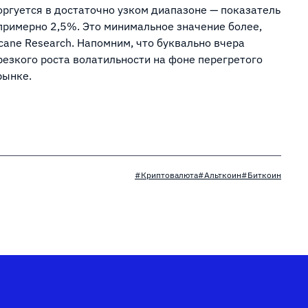
оргуется в достаточно узком диапазоне — показатель
примерно 2,5%. Это минимальное значение более,
cane Research. Напомним, что буквально вчера
езкого роста волатильности на фоне перегретого
рынке.
#Криптовалюта
#Альткоин
#Биткоин