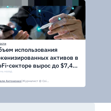
ости
бъем использования
окенизированных активов в
eFi-секторе вырос до $7,4
лрд
ень назад
али Антоненко
|
Журналист @ CoinsPaid Media