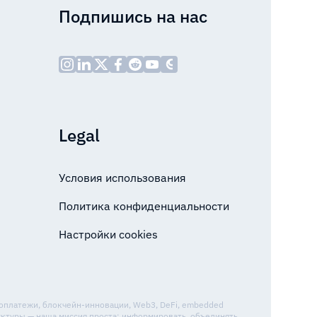
Подпишись на нас
Legal
Условия использования
Политика конфиденциальности
Настройки cookies
топлатежи, блокчейн-инновации, Web3, DeFi, embedded
уктуры — наша миссия проста: информировать, объединять