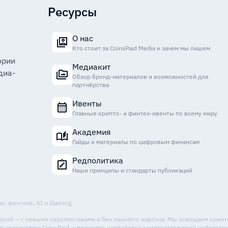
Ресурсы
О нас
Кто стоит за CoinsPaid Media и зачем мы пишем
ории
Медиакит
диа-
Обзор бренд-материалов и возможностей для
партнёрства
Ивенты
Главные крипто- и финтех-ивенты по всему миру
Академия
Гайды и материалы по цифровым финансам
Редполитика
Наши принципы и стандарты публикаций
, финтехе, AI и iGaming.
ологий — с новыми перспективами и без лишнего жаргона. Мы освещаем крип
стью экосистемы CoinsPaid — ведущего провайдера криптоплатежной инфрастр