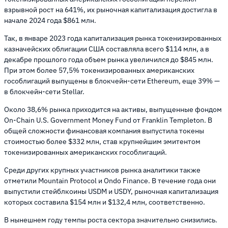
взрывной рост на 641%, их рыночная капитализация достигла в
начале 2024 года $861 млн.
Так, в январе 2023 года капитализация рынка токенизированных
казначейских облигации США составляла всего $114 млн, а в
декабре прошлого года объем рынка увеличился до $845 млн.
При этом более 57,5% токенизированных американских
гособлигаций выпущены в блокчейн-сети Ethereum, еще 39% —
в блокчейн-сети Stellar.
Около 38,6% рынка приходится на активы, выпущенные фондом
On-Chain U.S. Government Money Fund от Franklin Templeton. В
общей сложности финансовая компания выпустила токены
стоимостью более $332 млн, став крупнейшим эмитентом
токенизированных американских гособлигаций.
Среди других крупных участников рынка аналитики также
отметили Mountain Protocol и Ondo Finance. В течение года они
выпустили стейблкоины USDM и USDY, рыночная капитализация
которых составила $154 млн и $132,4 млн, соответственно.
В нынешнем году темпы роста сектора значительно снизились.