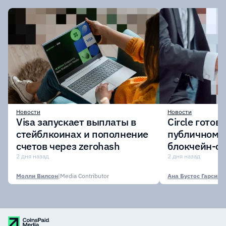
Новости
Новости
Visa запускает выплаты в
Circle готов
стейблкоинах и пополнение
публичному 
счетов через zerohash
блокчейн-се
участии кр
2 дня назад
2 дня назад
финансовых
Молли Вилсон
|
Media Contributor
Ана Бустос Гарсия
|
M