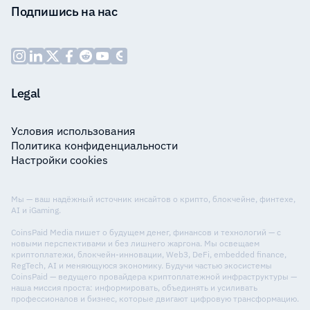
Подпишись на нас
Legal
Условия использования
Политика конфиденциальности
Настройки cookies
Мы — ваш надёжный источник инсайтов о крипто, блокчейне, финтехе,
AI и iGaming.
CoinsPaid Media пишет о будущем денег, финансов и технологий — с
новыми перспективами и без лишнего жаргона. Мы освещаем
криптоплатежи, блокчейн-инновации, Web3, DeFi, embedded finance,
RegTech, AI и меняющуюся экономику. Будучи частью экосистемы
CoinsPaid — ведущего провайдера криптоплатежной инфраструктуры —
наша миссия проста: информировать, объединять и усиливать
профессионалов и бизнес, которые двигают цифровую трансформацию.