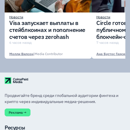
Новости
Новости
Visa запускает выплаты в
Circle готов
стейблкоинах и пополнение
публичному 
счетов через zerohash
блокчейн-се
участии кр
6 часов назад
7 часов назад
финансовых
Молли Вилсон
|
Media Contributor
Ана Бустос Гарсия
|
M
Продвигайте бренд среди глобальной аудитории финтеха и
крипто через индивидуальные медиа-решения.
Реклама →
Ресурсы