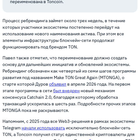
переименована в Toncoin.
Процесс ребрендинга займет около трех недель, в течение
которых участники экосистемы постепенно перейдут на
использование нового наименования актива. При этом все
элементы инфраструктуры блокчейн-сети продолжат
функционировать под брендом TON.
Павел также отметил, что переименование должно создать
основу для дальнейших инициатив и обновлений экосистемы.
Ребрендинг обозначен как четвертый из семи шагов программы
развития под названием Make TON Great Again (MTONGA), о
старте которой Дуров
объявил
в апреле 2026 года. На первом
этапе программы в сети
был внедрен
новый механизм
консенсуса Catchain 2.0, благодаря которому обработка
транзакций ускорилась в шесть раз. Подробности прочих этапов
MTONGA пока не раскрываются.
Напомним, с 2025 года все Web3-решения в рамках экосистемы
Telegram
начали использовать
исключительно блокчейн-сеть
TON, а Toncoin получил статус единственной криптовалюты для