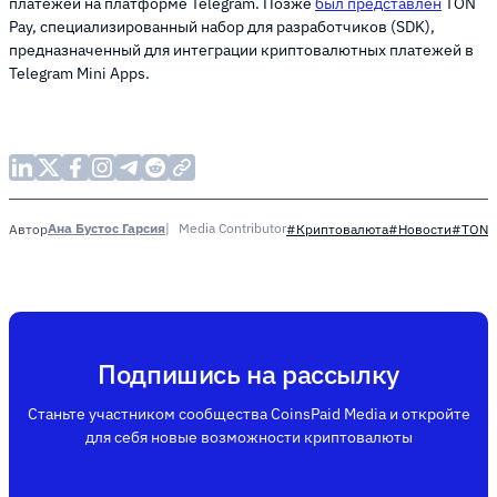
платежей на платформе Telegram. Позже
был представлен
TON
Pay, специализированный набор для разработчиков (SDK),
предназначенный для интеграции криптовалютных платежей в
Telegram Mini Apps.
Ана Бустос Гарсия
Media Contributor
Автор
#Криптовалюта
#Новости
#TON
Подпишись на рассылку
Станьте участником сообщества CoinsPaid Media и откройте
для себя новые возможности криптовалюты