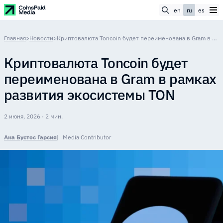
en
ru
es
Главная
>
Новости
>
Криптовалюта Toncoin будет переименована в Gram в рамках развития экосистемы TON
Криптовалюта Toncoin будет
переименована в Gram в рамках
развития экосистемы TON
2 июня, 2026 · 2 мин.
Ана Бустос Гарсия
Media Contributor