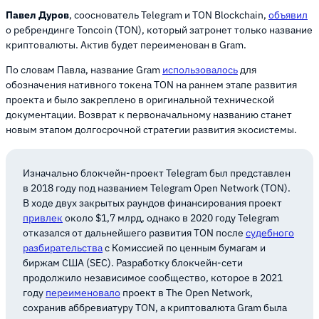
Павел Дуров
, сооснователь Telegram и TON Blockchain,
объявил
о ребрендинге Toncoin (TON), который затронет только название
криптовалюты. Актив будет переименован в Gram.
По словам Павла, название Gram
использовалось
для
обозначения нативного токена TON на раннем этапе развития
проекта и было закреплено в оригинальной технической
документации. Возврат к первоначальному названию станет
новым этапом долгосрочной стратегии развития экосистемы.
Изначально блокчейн-проект Telegram был представлен
в 2018 году под названием Telegram Open Network (TON).
В ходе двух закрытых раундов финансирования проект
привлек
около $1,7 млрд, однако в 2020 году Telegram
отказался от дальнейшего развития TON после
судебного
разбирательства
с Комиссией по ценным бумагам и
биржам США (SEC). Разработку блокчейн-сети
продолжило независимое сообщество, которое в 2021
году
переименовало
проект в The Open Network,
сохранив аббревиатуру TON, а криптовалюта Gram была