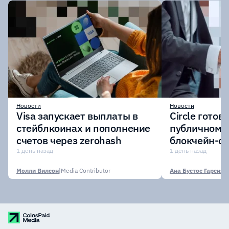
Новости
Новости
Visa запускает выплаты в
Circle готов
стейблкоинах и пополнение
публичному 
счетов через zerohash
блокчейн-се
участии кр
1 день назад
1 день назад
финансовых
Молли Вилсон
|
Media Contributor
Ана Бустос Гарсия
|
M