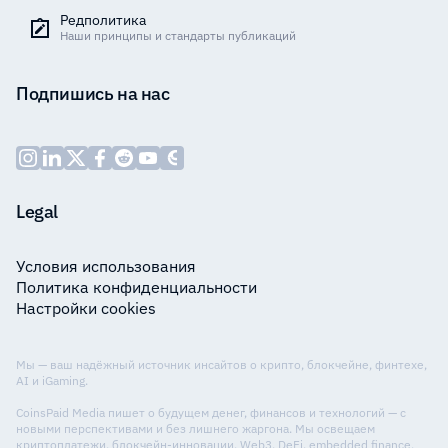
Редполитика
Наши принципы и стандарты публикаций
Подпишись на нас
Legal
Условия использования
Политика конфиденциальности
Настройки cookies
Мы — ваш надёжный источник инсайтов о крипто, блокчейне, финтехе,
AI и iGaming.
CoinsPaid Media пишет о будущем денег, финансов и технологий — с
новыми перспективами и без лишнего жаргона. Мы освещаем
криптоплатежи, блокчейн-инновации, Web3, DeFi, embedded finance,