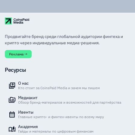
Продвигайте бренд среди глобальной аудитории финтеха и
крипто через индивидуальные медиа-решения.
Реклама →
Ресурсы
О нас
Кто стоит за CoinsPaid Media и зачем мы пишем
Медиакит
Обзор бренд-материалов и возможностей для партнёрства
Ивенты
Главные крипто- и финтех-ивенты по всему миру
Академия
Гайды и материалы по цифровым финансам