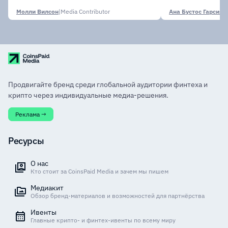
финансовых
Молли Вилсон
|
Media Contributor
Ана Бустос Гарсия
|
M
Продвигайте бренд среди глобальной аудитории финтеха и
крипто через индивидуальные медиа-решения.
Реклама →
Ресурсы
О нас
Кто стоит за CoinsPaid Media и зачем мы пишем
Медиакит
Обзор бренд-материалов и возможностей для партнёрства
Ивенты
Главные крипто- и финтех-ивенты по всему миру