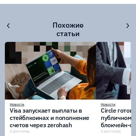
Похожие
статьи
Новости
Новости
Visa запускает выплаты в
Circle готов
стейблкоинах и пополнение
публичному 
счетов через zerohash
блокчейн-се
участии кр
2 дня назад
2 дня назад