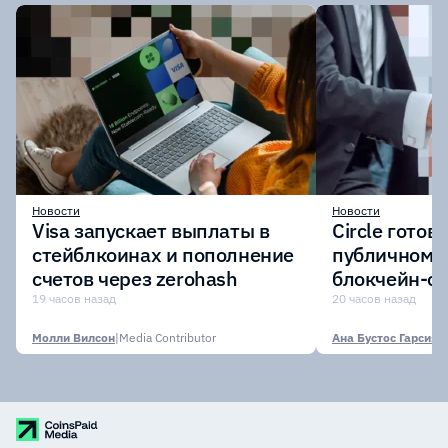
Новости
Новости
Visa запускает выплаты в
Circle готов
стейблкоинах и пополнение
публичному 
счетов через zerohash
блокчейн-се
участии кр
19 часов назад
20 часов назад
финансовых
Молли Вилсон
|
Media Contributor
Ана Бустос Гарсия
|
M