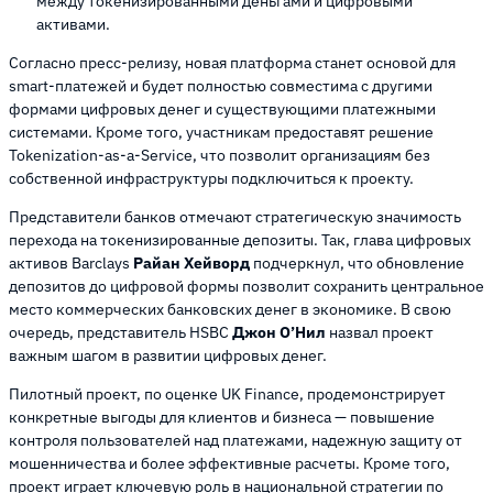
между токенизированными деньгами и цифровыми
активами.
Согласно пресс-релизу, новая платформа станет основой для
smart-платежей и будет полностью совместима с другими
формами цифровых денег и существующими платежными
системами. Кроме того, участникам предоставят решение
Tokenization-as-a-Service, что позволит организациям без
собственной инфраструктуры подключиться к проекту.
Представители банков отмечают стратегическую значимость
перехода на токенизированные депозиты. Так, глава цифровых
активов Barclays
Райан Хейворд
подчеркнул, что обновление
депозитов до цифровой формы позволит сохранить центральное
место коммерческих банковских денег в экономике. В свою
очередь, представитель HSBC
Джон О’Нил
назвал проект
важным шагом в развитии цифровых денег.
Пилотный проект, по оценке UK Finance, продемонстрирует
конкретные выгоды для клиентов и бизнеса — повышение
контроля пользователей над платежами, надежную защиту от
мошенничества и более эффективные расчеты. Кроме того,
проект играет ключевую роль в национальной стратегии по