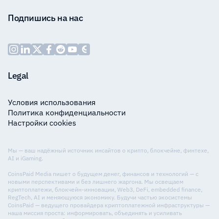
Подпишись на нас
Legal
Условия использования
Политика конфиденциальности
Настройки cookies
Мы — ваш надёжный источник инсайтов о крипто, блокчейне, финтехе,
AI и iGaming.
CoinsPaid Media пишет о будущем денег, финансов и технологий — с
новыми перспективами и без лишнего жаргона. Мы освещаем
криптоплатежи, блокчейн-инновации, Web3, DeFi, embedded finance,
RegTech, AI и меняющуюся экономику. Будучи частью экосистемы
CoinsPaid — ведущего провайдера криптоплатежной инфраструктуры —
наша миссия проста: информировать, объединять и усиливать