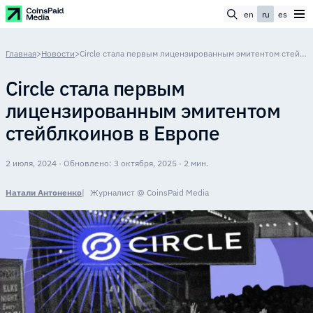
en
ru
es
Главная
>
Новости
>
Circle стала первым лицензированным эмитентом стейблкоинов в Европе
Circle стала первым
лицензированным эмитентом
стейблкоинов в Европе
2 июля, 2024 · Обновлено: 3 октября, 2025 · 2 мин.
Натали Антоненко
Журналист @ CoinsPaid Media