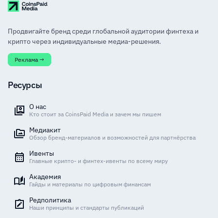
Продвигайте бренд среди глобальной аудитории финтеха и
крипто через индивидуальные медиа-решения.
Реклама →
Ресурсы
О нас
Кто стоит за CoinsPaid Media и зачем мы пишем
Медиакит
Обзор бренд-материалов и возможностей для партнёрства
Ивенты
Главные крипто- и финтех-ивенты по всему миру
Академия
Гайды и материалы по цифровым финансам
Редполитика
Наши принципы и стандарты публикаций