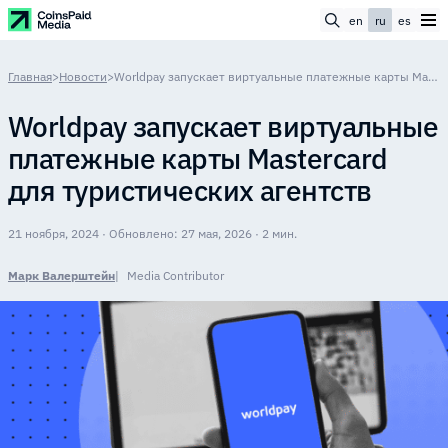
en
ru
es
Главная
>
Новости
>
Worldpay запускает виртуальные платежные карты Mastercard для туристических агентств
Worldpay запускает виртуальные
платежные карты Mastercard
для туристических агентств
21 ноября, 2024 · Обновлено: 27 мая, 2026 · 2 мин.
Марк Валерштейн
Media Contributor