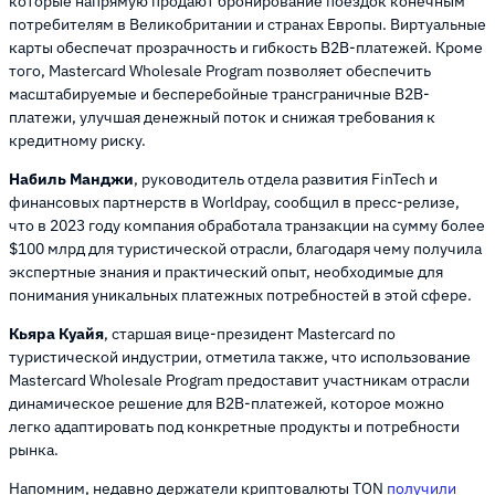
которые напрямую продают бронирование поездок конечным
потребителям в Великобритании и странах Европы. Виртуальные
карты обеспечат прозрачность и гибкость B2B-платежей. Кроме
того, Mastercard Wholesale Program позволяет обеспечить
масштабируемые и бесперебойные трансграничные B2B-
платежи, улучшая денежный поток и снижая требования к
кредитному риску.
Набиль Манджи
, руководитель отдела развития FinTech и
финансовых партнерств в Worldpay, сообщил в пресс-релизе,
что в 2023 году компания обработала транзакции на сумму более
$100 млрд для туристической отрасли, благодаря чему получила
экспертные знания и практический опыт, необходимые для
понимания уникальных платежных потребностей в этой сфере.
Кьяра Куайя
, старшая вице-президент Mastercard по
туристической индустрии, отметила также, что использование
Mastercard Wholesale Program предоставит участникам отрасли
динамическое решение для B2B-платежей, которое можно
легко адаптировать под конкретные продукты и потребности
рынка.
Напомним, недавно держатели криптовалюты TON
получили