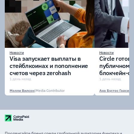
Новости
Новости
Visa запускает выплаты в
Circle готов
стейблкоинах и пополнение
публичному 
счетов через zerohash
блокчейн-се
участии кр
1 день назад
1 день назад
финансовых
Молли Вилсон
|
Media Contributor
Ана Бустос Гарсия
|
M
Продвигайте бренд среди глобальной аудитории финтеха и