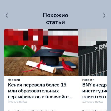
Похожие
статьи
Новости
Новости
Кения перевела более 15
BNY внедрит
млн образовательных
институцио
сертификатов в блокчейн-
клиентов н
сеть Avalanche
Digital Asset
9 часов назад
12 часов назад