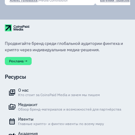
Алекс Головаха
|
Media Contributor
Евгений Тарасов
|
Продвигайте бренд среди глобальной аудитории финтеха и
крипто через индивидуальные медиа-решения.
Реклама →
Ресурсы
О нас
Кто стоит за CoinsPaid Media и зачем мы пишем
Медиакит
Обзор бренд-материалов и возможностей для партнёрства
Ивенты
Главные крипто- и финтех-ивенты по всему миру
Академия