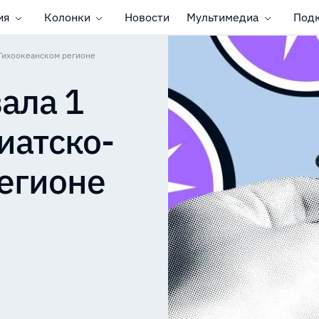
ия
Колонки
Новости
Мультимедиа
Под
-Тихоокеанском регионе
ала 1
иатско-
егионе