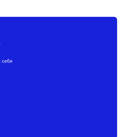
у
я себя