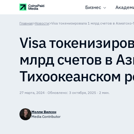
Бизнес
Академ
Главная
>
Новости
>
Visa токенизировала 1 млрд счетов в Азиатско
Visa токенизиров
млрд счетов в Аз
Тихоокеанском р
27 марта, 2024 · Обновлено: 3 октября, 2025 · 2 мин.
Молли Вилсон
Media Contributor