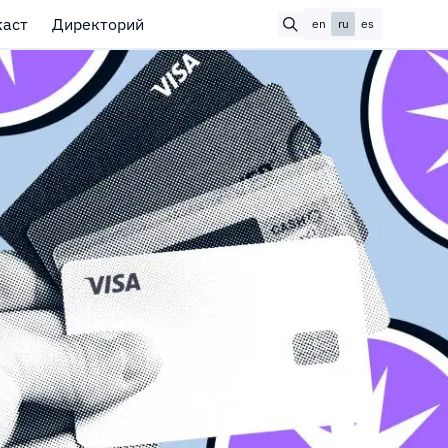
каст
Директорий
en
ru
es