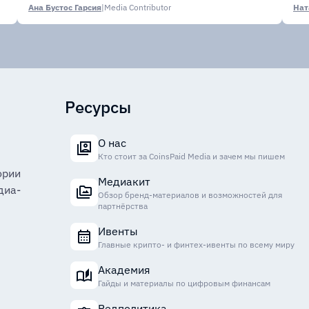
Ана Бустос Гарсия
|
Media Contributor
Нат
Ресурсы
О нас
Кто стоит за CoinsPaid Media и зачем мы пишем
ории
Медиакит
диа-
Обзор бренд-материалов и возможностей для
партнёрства
Ивенты
Главные крипто- и финтех-ивенты по всему миру
Академия
Гайды и материалы по цифровым финансам
Редполитика