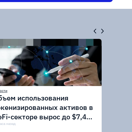
ости
бъем использования
окенизированных активов в
eFi-секторе вырос до $7,4
лрд
часа назад