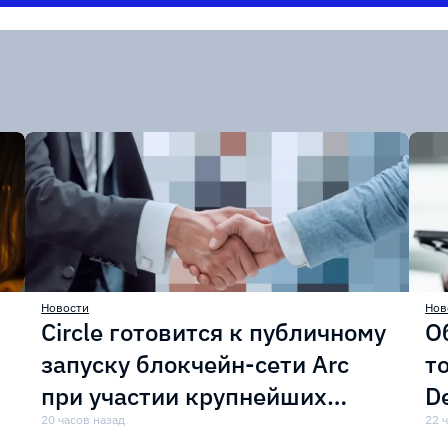
Новости
Нов
Circle готовится к публичному
О
запуску блокчейн-сети Arc
т
при участии крупнейших
D
финансовых организаций
20 часов назад
м
22 