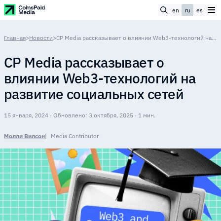
en
ru
es
Главная
>
Новости
>
CP Media рассказывает о влиянии Web3-технологий на развитие социальных сетей
CP Media рассказывает о
влиянии Web3-технологий на
развитие социальных сетей
15 января, 2024 · Обновлено: 3 октября, 2025 · 1 мин.
Молли Вилсон
Media Contributor