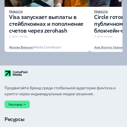
Новости
Новости
Visa запускает выплаты в
Circle готов
стейблкоинах и пополнение
публичному 
счетов через zerohash
блокчейн-се
участии кр
2 дня назад
2 дня назад
финансовых
Молли Вилсон
|
Media Contributor
Ана Бустос Гарсия
|
M
Продвигайте бренд среди глобальной аудитории финтеха и
крипто через индивидуальные медиа-решения.
Реклама →
Ресурсы