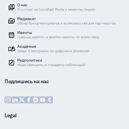
О нас
Кто стоит за CoinsPaid Media и зачем мы пишем
Медиакит
Обзор бренд-материалов и возможностей для партнёрства
Ивенты
Главные крипто- и финтех-ивенты по всему миру
Академия
Гайды и материалы по цифровым финансам
Редполитика
Наши принципы и стандарты публикаций
Подпишись на нас
Legal