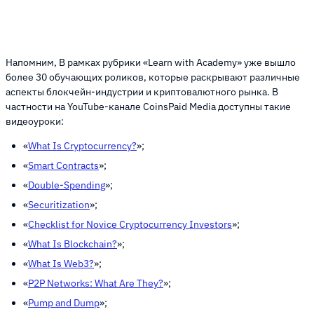
Напомним, В рамках рубрики «Learn with Academy» уже вышло
более 30 обучающих роликов, которые раскрывают различные
аспекты блокчейн-индустрии и криптовалютного рынка. В
частности на YouTube-канале CoinsPaid Media доступны такие
видеоуроки:
«
What Is Cryptocurrency?
»;
«
Smart Contracts
»;
«
Double-Spending
»;
«
Securitization
»;
«
Checklist for Novice Cryptocurrency Investors
»;
«
What Is Blockchain?
»;
«
What Is Web3?
»;
«
P2P Networks: What Are They?
»;
«
Pump and Dump
»;