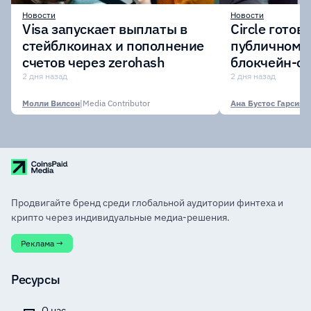
Новости
Новости
Visa запускает выплаты в
Circle готов
стейблкоинах и пополнение
публичному 
счетов через zerohash
блокчейн-се
участии кр
2 дня назад
2 дня назад
финансовых
Молли Вилсон
|
Media Contributor
Ана Бустос Гарсия
|
M
Продвигайте бренд среди глобальной аудитории финтеха и
крипто через индивидуальные медиа-решения.
Реклама →
Ресурсы
О нас