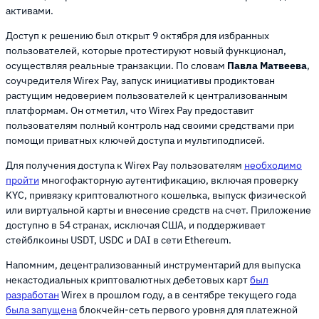
активами.
Доступ к решению был открыт 9 октября для избранных
пользователей, которые протестируют новый функционал,
осуществляя реальные транзакции. По словам
Павла Матвеева
,
соучредителя Wirex Pay, запуск инициативы продиктован
растущим недоверием пользователей к централизованным
платформам. Он отметил, что Wirex Pay предоставит
пользователям полный контроль над своими средствами при
помощи приватных ключей доступа и мультиподписей.
Для получения доступа к Wirex Pay пользователям
необходимо
пройти
многофакторную аутентификацию, включая проверку
KYC, привязку криптовалютного кошелька, выпуск физической
или виртуальной карты и внесение средств на счет. Приложение
доступно в 54 странах, исключая США, и поддерживает
стейблкоины USDT, USDC и DAI в сети Ethereum.
Напомним, децентрализованный инструментарий для выпуска
некастодиальных криптовалютных дебетовых карт
был
разработан
Wirex в прошлом году, а в сентябре текущего года
была запущена
блокчейн-сеть первого уровня для платежной