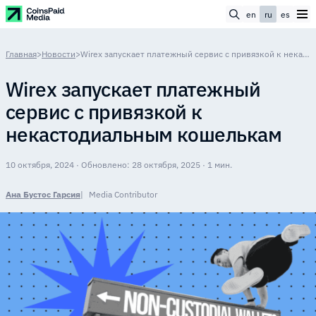
en
ru
es
Главная
>
Новости
>
Wirex запускает платежный сервис с привязкой к некастодиальным кошелькам
Wirex запускает платежный
сервис с привязкой к
некастодиальным кошелькам
10 октября, 2024 · Обновлено: 28 октября, 2025 · 1 мин.
Ана Бустос Гарсия
Media Contributor