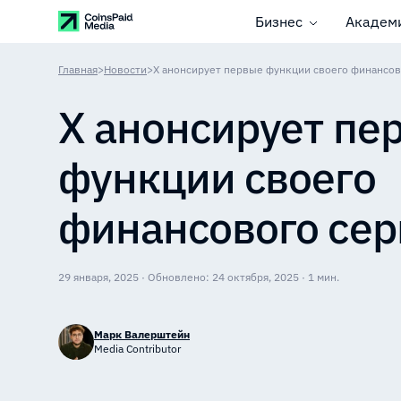
Бизнес
Академ
Главная
>
Новости
>
X анонсирует первые функции своего финансов
X анонсирует пе
функции своего
финансового сер
29 января, 2025 · Обновлено: 24 октября, 2025 · 1 мин.
Марк Валерштейн
Media Contributor