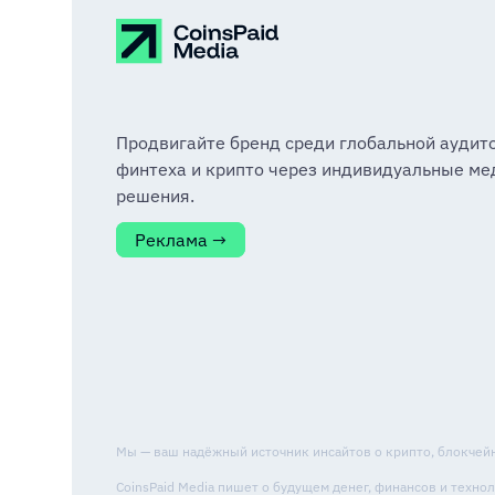
Продвигайте бренд среди глобальной аудит
финтеха и крипто через индивидуальные ме
решения.
Реклама →
Мы — ваш надёжный источник инсайтов о крипто, блокчейне
CoinsPaid Media пишет о будущем денег, финансов и техн