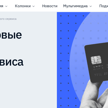
ия
Колонки
Новости
Мультимедиа
Под
ого сервиса
рвые
виса