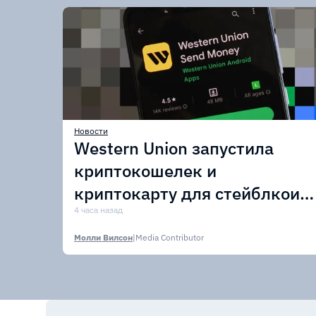
Новости
Western Union запустила
криптокошелек и
криптокарту для стейблкоин
USDPT
4 часа назад
Молли Вилсон
|
Media Contributor