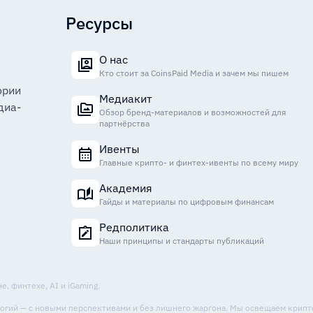
Ресурсы
О нас
Кто стоит за CoinsPaid Media и зачем мы пишем
ории
Медиакит
диа-
Обзор бренд-материалов и возможностей для
партнёрства
Ивенты
Главные крипто- и финтех-ивенты по всему миру
Академия
Гайды и материалы по цифровым финансам
Редполитика
Наши принципы и стандарты публикаций
, финтехе, AI и iGaming.
ологий — с новыми перспективами и без лишнего жаргона. Мы освещаем крип