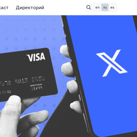
каст
Директорий
en
ru
es