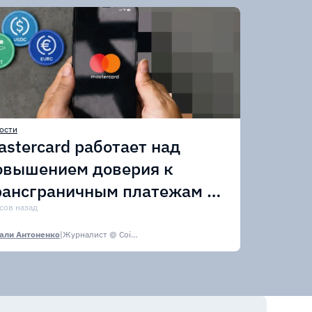
ости
astercard работает над
овышением доверия к
рансграничным платежам в
тейблкоинах
асов назад
али Антоненко
|
Журналист @ CoinsPaid Media