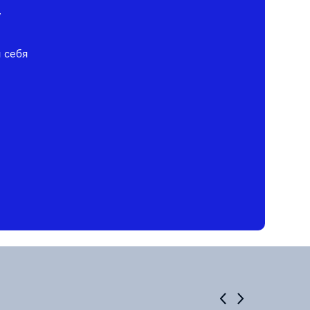
у
я себя