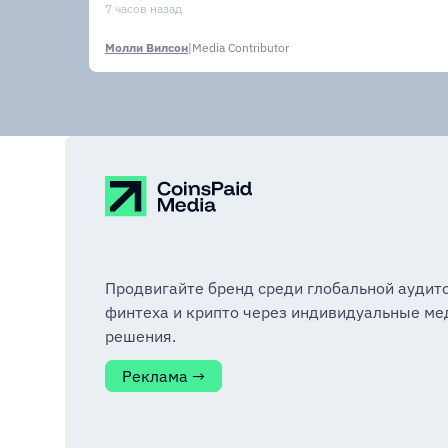
USDPT
7 часов назад
Молли Вилсон
|
Media Contributor
Продвигайте бренд среди глобальной аудит
финтеха и крипто через индивидуальные ме
решения.
Реклама →