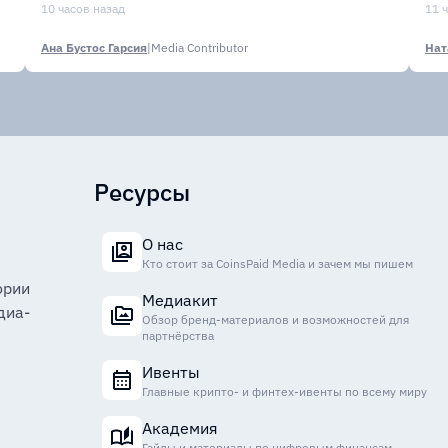
агентов
10 часов назад
с
11 
Ана Бустос Гарсия
|
Media Contributor
Нат
Ресурсы
О нас
Кто стоит за CoinsPaid Media и зачем мы пишем
ории
Медиакит
диа-
Обзор бренд-материалов и возможностей для
партнёрства
Ивенты
Главные крипто- и финтех-ивенты по всему миру
Академия
Гайды и материалы по цифровым финансам