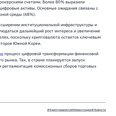
рокерскими счетами. Более 80% выразили
 цифровые активы. Основные ожидания связаны с
рной среды (48%).
расширении институциональной инфраструктуры и
людаться дальнейший рост интереса и увеличение
елях, поскольку криптовалюта остается ключевым
сторов Южной Кореи.
ли
процесс цифровой трансформации финансовой
о рынка. Так, в стране планируется запуск
и регламентация комиссионных сборов торговых
#Криптовалюта
#Инвестиции
#Новости