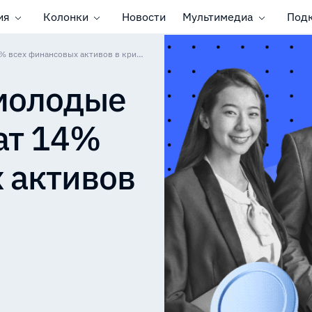
ия
Колонки
Новости
Мультимедиа
Под
В Южной Корее молодые инвесторы держат 14% всех финансовых активов в криптовалюте
молодые
ат 14%
 активов