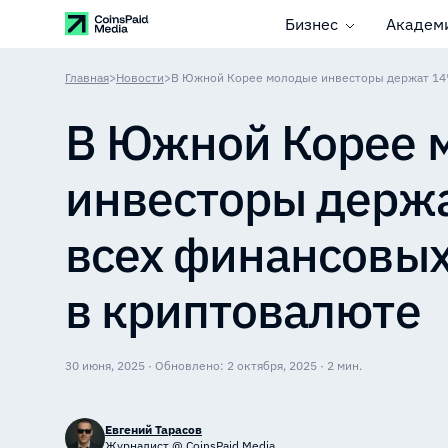
Бизнес
Академ
Главная
>
Новости
>
В Южной Корее 
инвесторы держ
всех финансовых
в криптовалюте
30 июня, 2025 · Обновлено: 2 октября, 2025 · 2 мин.
Евгений Тарасов
Журналист @ CoinsPaid Media