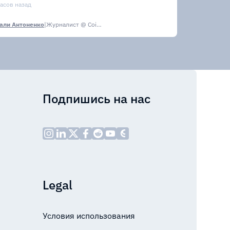
тейблкоинах
часов назад
али Антоненко
|
Журналист @ CoinsPaid Media
Подпишись на нас
Legal
Условия использования