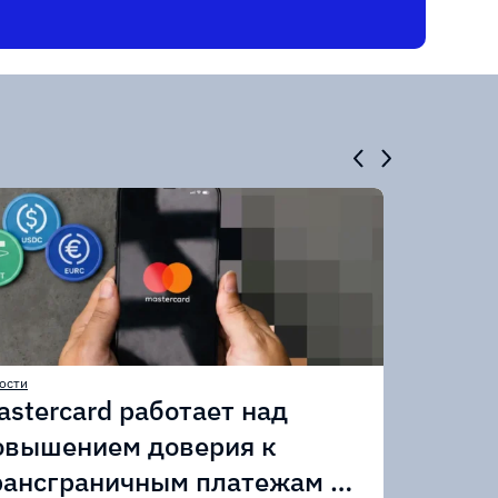
ости
astercard работает над
овышением доверия к
рансграничным платежам в