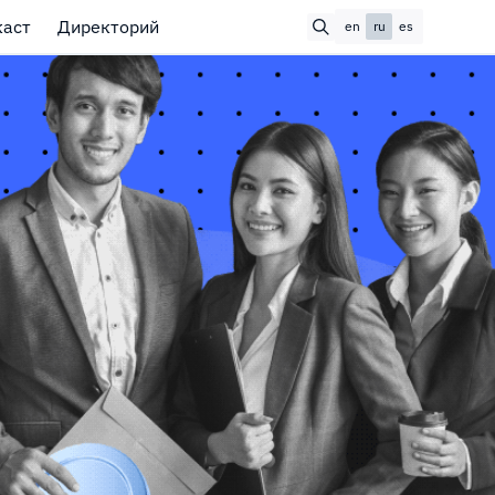
каст
Директорий
en
ru
es