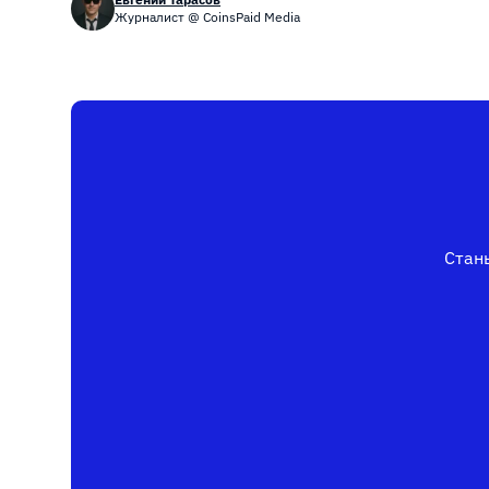
Журналист @ CoinsPaid Media
Стань