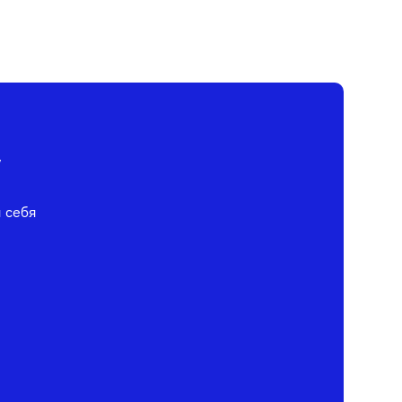
у
я себя