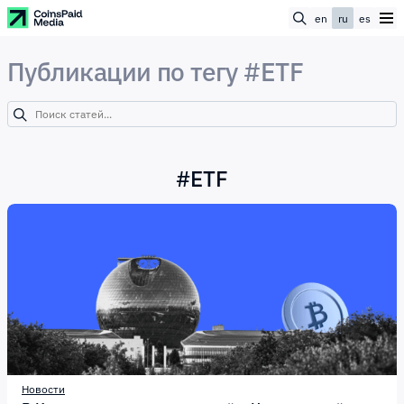
en
ru
es
Публикации по тегу #ETF
#
ETF
Новости