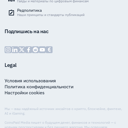
Гайды и материалы по цифровым финансам
Редполитика
Наши принципы и стандарты публикаций
Подпишись на нас
Legal
Условия использования
Политика конфиденциальности
Настройки cookies
Мы — ваш надёжный источник инсайтов о крипто, блокчейне, финтехе,
AI и iGaming.
CoinsPaid Media пишет о будущем денег, финансов и технологий — с
новыми перспективами и без лишнего жаргона. Мы освещаем